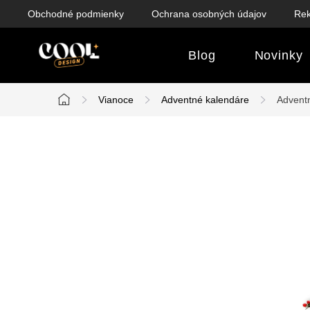
Prejsť
Obchodné podmienky
Ochrana osobných údajov
Rek
na
obsah
Blog
Novinky
Vianoce
Adventné kalendáre
Adventn
Domov
B
o
č
n
ý
p