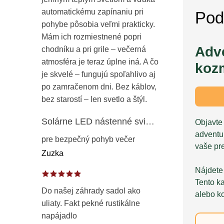
automatickému zapínaniu pri
Pod
pohybe pôsobia veľmi prakticky.
Mám ich rozmiestnené popri
Adve
chodníku a pri grile – večerná
atmosféra je teraz úplne iná. A čo
koz
je skvelé – fungujú spoľahlivo aj
po zamračenom dni. Bez káblov,
bez starostí – len svetlo a štýl.
Solárne LED nástenné svietidlo s pohybovým a súmrakovým senzorom – vonkajšie fasádne osvetlenie IP65
Objavt
adventu
pre bezpečný pohyb večer
vaše pr
Zuzka
Nájdete 
Tento ka
Do našej záhrady sadol ako
alebo k
uliaty. Fakt pekné rustikálne
napájadlo