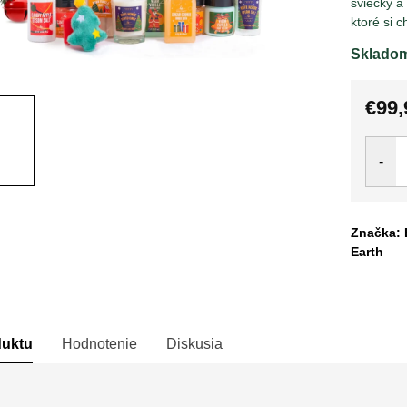
sviečky a
ktoré si 
Sklado
€99,
Jedno
cena:
Značka: 
Earth
duktu
Hodnotenie
Diskusia