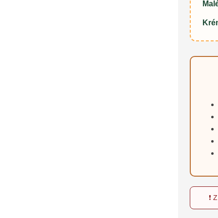
Mal
Krém
❗ 