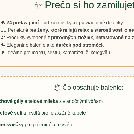
✨ Prečo si ho zamiluje
🎁
24 prekvapení
– od kozmetiky až po vianočné doplnky
💆‍♀️ Perfektné pre
ženy, ktoré milujú relax a starostlivosť o s
🌿 Produkty vyrobené z
prírodných zložiek, netestované na 
🎄 Elegantné balenie ako
darček pod stromček
👩 Ideálne pre mamu, sestru, kamarátku či kolegyňu
📦 Čo obsahuje balenie:
hové gély a telové mlieka
s vianočnými vôňami
eľové soli
a mydlá pre relaxačné kúpele
né sviečky
pre príjemnú atmosféru