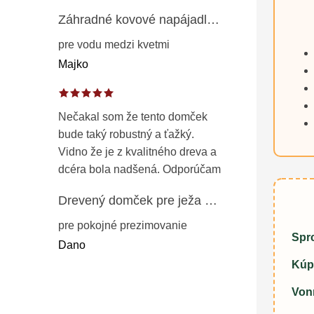
Záhradné kovové napájadlo pre vtáky 8 cm / 104 cm – dekorácia z patinovanej ocele v prírodnej hrdzi
pre vodu medzi kvetmi
Majko
Nečakal som že tento domček
bude taký robustný a ťažký.
Vidno že je z kvalitného dreva a
dcéra bola nadšená. Odporúčam
Drevený domček pre ježa – záhradný úkryt z opaľovaného dreva s vodoodolnou strechou 50 cm
pre pokojné prezimovanie
Sprc
Dano
Kúp
Von