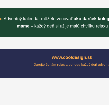
p:
Adventný kalendár môžete venovať
ako darček koleg
mame
– každý deň si užije malú chvíľku relaxu 
www.cooldesign.sk
Darujte ženám relax a pohodu každý deň advent