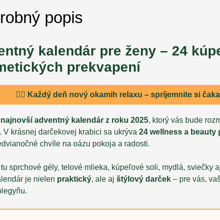
robný popis
ntný kalendár pre ženy – 24 kúp
metických prekvapení
💆‍♀️ Každý deň nový okamih relaxu – spríjemnite si čak
e
najnovší adventný kalendár z roku 2025
, ktorý vás bude ro
. V krásnej darčekovej krabici sa ukrýva
24 wellness a beauty
edvianočné chvíle na oázu pokoja a radosti.
tu sprchové gély, telové mlieka, kúpeľové soli, mydlá, sviečky 
lendár je nielen
praktický
, ale aj
štýlový darček
– pre vás, va
olegyňu.