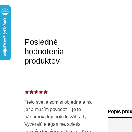
a
n
e
l
Posledné
hodnotenia
produktov
Tieto svetlá som si objednala na
jar a musím povedať – je to
Popis pro
nádherný doplnok do záhrady.
Vyzerajú elegantne, svietia
jemným teplým svetlom a vďaka