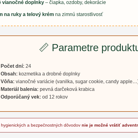
é vianočné doplnky
– čiapka, ozdoby, dekorácie
 na ruky a telový krém
na zimnú starostlivosť
📏 Parametre produkt
Počet dní:
24
Obsah:
kozmetika a drobné doplnky
Vôňa:
vianočné variácie (vanilka, sugar cookie, candy apple…
Materiál balenia:
pevná darčeková krabica
Odporúčaný vek:
od 12 rokov
Z hygienických a bezpečnostných dôvodov
nie je možné vrátiť advent