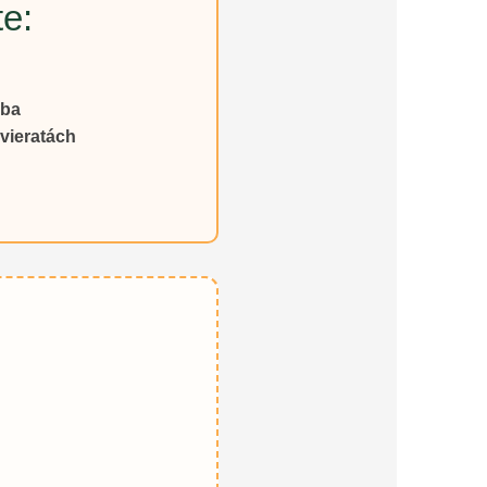
te:
eba
zvieratách