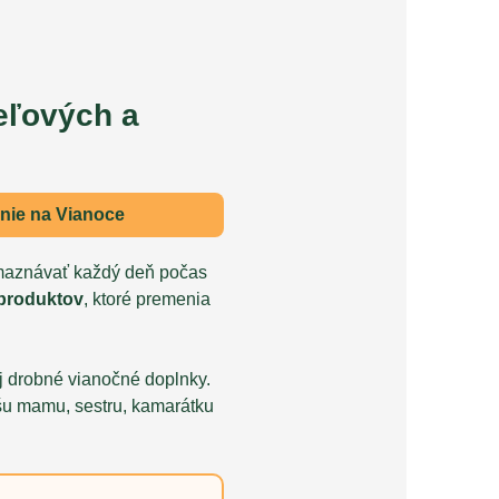
eľových a
anie na Vianoce
zmaznávať každý deň počas
 produktov
, ktoré premenia
aj drobné vianočné doplnky.
šu mamu, sestru, kamarátku