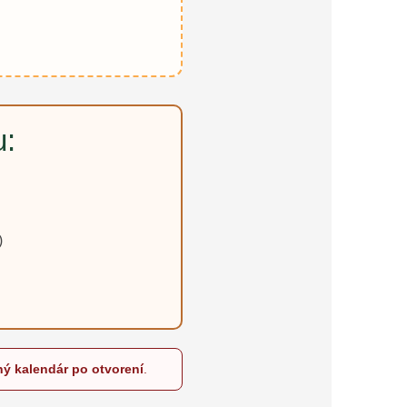
u:
)
ný kalendár po otvorení
.