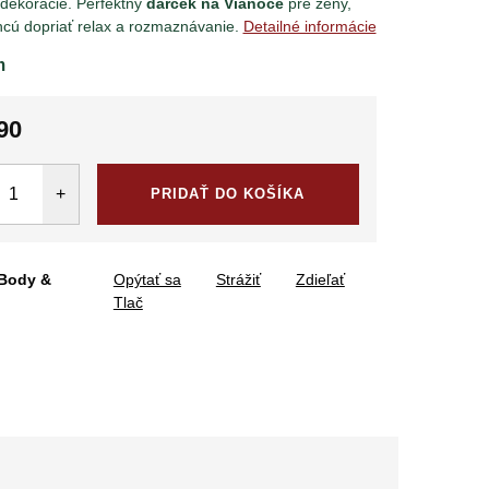
 dekorácie. Perfektný
darček na Vianoce
pre ženy,
chcú dopriať relax a rozmaznávanie.
Detailné informácie
m
90
tková
PRIDAŤ DO KOŠÍKA
Body &
Opýtať sa
Strážiť
Zdieľať
Tlač