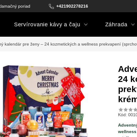
lamačný poriadok
Podmienky darčekových poukazov
+421902278216
Podm
Servírovanie kávy a čaju
Záhrada
ý kalendár pre ženy – 24 kozmetických a wellness prekvapení (sprchové
Adve
24 k
prek
krém
Kód:
001
Adventný
wellness