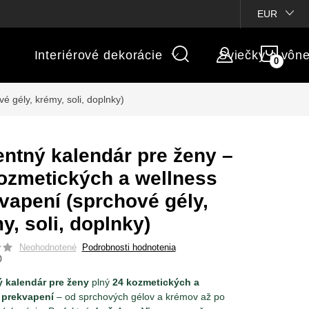
ienky súťaží
Michaelis GARDEN
Vlastné popisy produktov
EUR
NÁK
Interiérové dekorácie
Sviečky a vôn
KOŠÍ
 gély, krémy, soli, doplnky)
ntný kalendár pre ženy –
ozmetických a wellness
vapení (sprchové gély,
y, soli, doplnky)
Neohodnotené
Podrobnosti hodnotenia
0
 kalendár pre ženy
plný
24 kozmetických a
 prekvapení
– od sprchových gélov a krémov až po