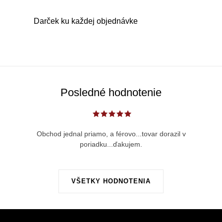
a
c
Darček ku každej objednávke
i
e
p
r
v
Posledné hodnotenie
k
y
v
Obchod jednal priamo, a férovo...tovar dorazil v
ý
poriadku...ďakujem.
p
i
s
VŠETKY HODNOTENIA
u
Z