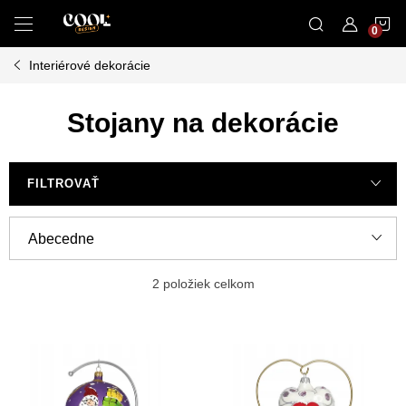
Prejsť
N
na
obsah
Interiérové dekorácie
K
Stojany na dekorácie
FILTROVAŤ
R
Abecedne
a
Odporúčame
d
2
položiek celkom
e
Najlacnejšie
V
n
ý
Najdrahšie
i
p