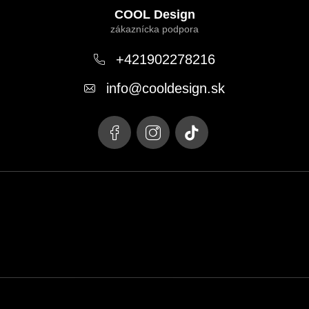
á
COOL Design
p
ä
+421902278216
t
info
@
cooldesign.sk
i
e