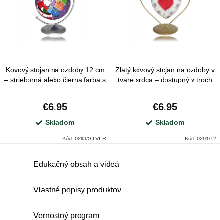
e
Najpredávanejšie
i
p
s
r
p
o
r
d
Kovový stojan na ozdoby 12 cm
Zlatý kovový stojan na ozdoby v
o
u
– strieborná alebo čierna farba s
tvare srdca – dostupný v troch
d
otočným háčikom
veľkostiach
k
u
€6,95
€6,95
t
k
Skladom
Skladom
o
t
Kód:
0283/SILVER
Kód:
0281/12
v
o
O
Edukačný obsah a videá
v
v
l
Vlastné popisy produktov
á
d
Vernostný program