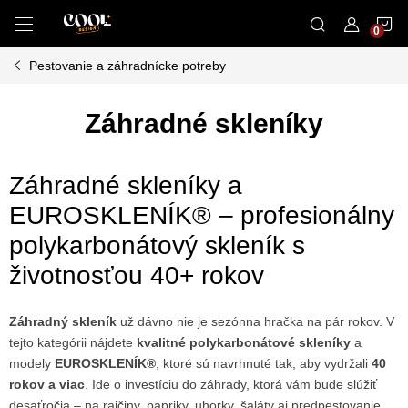
Prejsť
N
na
obsah
Pestovanie a záhradnícke potreby
K
Záhradné skleníky
Záhradné skleníky a
EUROSKLENÍK® – profesionálny
polykarbonátový skleník s
životnosťou 40+ rokov
Záhradný skleník
už dávno nie je sezónna hračka na pár rokov. V
tejto kategórii nájdete
kvalitné polykarbonátové skleníky
a
modely
EUROSKLENÍK®
, ktoré sú navrhnuté tak, aby vydržali
40
rokov a viac
. Ide o investíciu do záhrady, ktorá vám bude slúžiť
desaťročia – na rajčiny, papriky, uhorky, šaláty aj predpestovanie