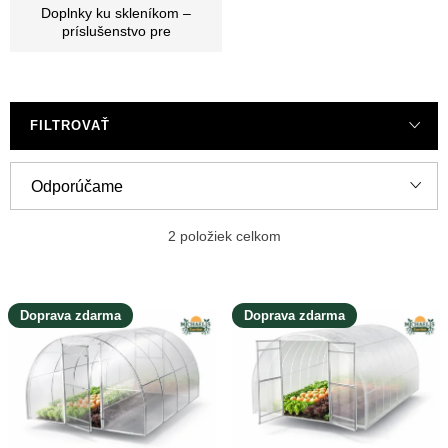
Doplnky ku skleníkom –
príslušenstvo pre
EUROSKLENÍK®
FILTROVAŤ
R
Odporúčame
a
Najlacnejšie
d
2
položiek celkom
e
Najdrahšie
V
n
Doprava zdarma
Doprava zdarma
ý
Najpredávanejšie
i
p
e
Abecedne
i
p
s
r