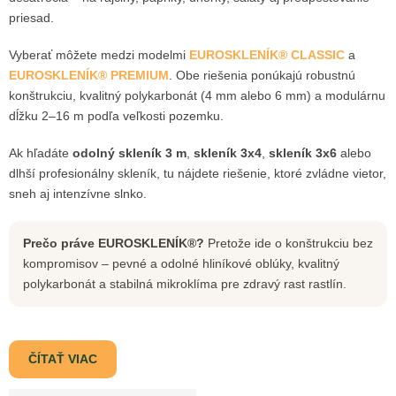
priesad.
Vyberať môžete medzi modelmi
EUROSKLENÍK® CLASSIC
a
EUROSKLENÍK® PREMIUM
. Obe riešenia ponúkajú robustnú
konštrukciu, kvalitný polykarbonát (4 mm alebo 6 mm) a modulárnu
dĺžku 2–16 m podľa veľkosti pozemku.
Ak hľadáte
odolný skleník 3 m
,
skleník 3x4
,
skleník 3x6
alebo
dlhší profesionálny skleník, tu nájdete riešenie, ktoré zvládne vietor,
sneh aj intenzívne slnko.
Prečo práve EUROSKLENÍK®?
Pretože ide o konštrukciu bez
kompromisov – pevné a odolné hliníkové oblúky, kvalitný
polykarbonát a stabilná mikroklíma pre zdravý rast rastlín.
ČÍTAŤ VIAC