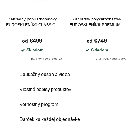
p
o
r
d
Záhradný polykarbonátový
Záhradný polykarbonátový
o
u
EUROSKLENÍK® CLASSIC –
EUROSKLENÍK® PREMIUM –
d
odolný skleník na zeleninu 2 /
hliníkový skleník na zeleninu 3
k
2,5 / 3 m, dĺžka 2–10 m
m, dĺžka 2–16 m
u
€499
€749
od
od
t
k
Skladom
Skladom
o
t
Kód:
2238/200X200X4
Kód:
2234/300X200X4
v
o
O
Edukačný obsah a videá
v
v
l
Vlastné popisy produktov
á
d
Vernostný program
a
c
Darček ku každej objednávke
i