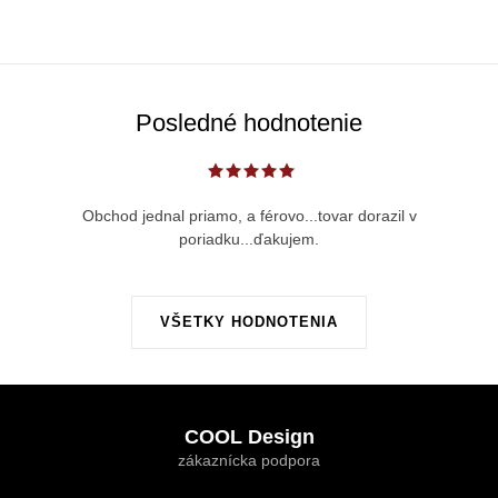
e
p
r
v
Posledné hodnotenie
k
y
v
Obchod jednal priamo, a férovo...tovar dorazil v
ý
poriadku...ďakujem.
p
i
s
VŠETKY HODNOTENIA
u
Z
á
COOL Design
p