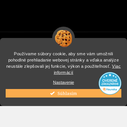
Používame súbory cookie, aby sme vám umožnili
pohodlné prehliadanie webovej stránky a vďaka analýze
Informácie pre vás
neustále zlepšovali jej funkcie, výkon a použiteľnosť.
Viac
informácií
Blog
Nastavenie
Instagram
Súhlasím
Copyright 2026
COOL Design
. Všetky práva vyhradené.
Vytvoril Shoptet