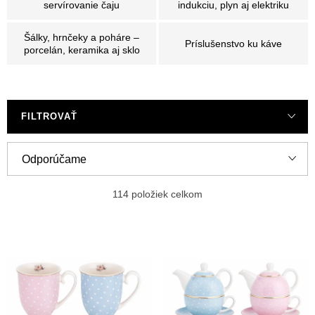
servírovanie čaju
indukciu, plyn aj elektriku
Šálky, hrnčeky a poháre –
Príslušenstvo ku káve
porcelán, keramika aj sklo
FILTROVAŤ
R
Odporúčame
a
Najlacnejšie
d
114
položiek celkom
e
Najdrahšie
V
n
ý
Najpredávanejšie
i
p
e
Abecedne
i