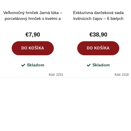
Veľkonočný hrnček Jarná lúka –
Exkluzívna darčeková sada
porcelánový hrnček s kvetmi a
kvitnúcich čajov – 6 bielych
dvojitým uchom 370 ml
čajových kvetov v srdiečkovom
boxe
€7,90
€38,90
DO KOŠÍKA
DO KOŠÍKA
Skladom
Skladom
Kód:
2231
Kód:
2118