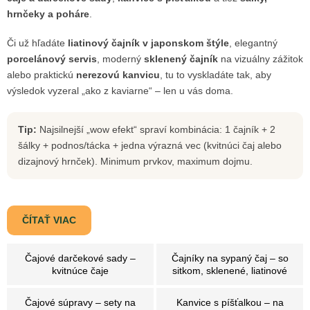
hrnčeky a poháre
.
Či už hľadáte
liatinový čajník v japonskom štýle
, elegantný
porcelánový servis
, moderný
sklenený čajník
na vizuálny zážitok
alebo praktickú
nerezovú kanvicu
, tu to vyskladáte tak, aby
výsledok vyzeral „ako z kaviarne“ – len u vás doma.
Tip:
Najsilnejší „wow efekt“ spraví kombinácia: 1 čajník + 2
šálky + podnos/tácka + jedna výrazná vec (kvitnúci čaj alebo
dizajnový hrnček). Minimum prvkov, maximum dojmu.
ČÍTAŤ VIAC
Čajové darčekové sady –
Čajníky na sypaný čaj – so
kvitnúce čaje
sitkom, sklenené, liatinové
Čajové súpravy – sety na
Kanvice s píšťalkou – na