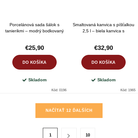
Porcelánová sada šálok s
Smaltovaná kanvica s píšťalkou
tanierikmi – modrý bodkovaný
2,5 l – biela kanvica s
retro vzor 2 ks
eukalyptovým motívom na
indukciu aj plyn
€25,90
€32,90
DO KOŠÍKA
DO KOŠÍKA
Skladom
Skladom
Kód:
0196
Kód:
1965
O
NAČÍTAŤ 12 ĎALŠÍCH
v
l
á
S
1
10