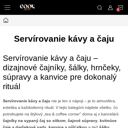
Prejsť
N
na
obsah
Domov
K
Servírovanie kávy a čaju
Servírovanie kávy a čaju –
dizajnové čajníky, šálky, hrnčeky,
súpravy a kanvice pre dokonalý
rituál
Servírovanie kávy a čaju
nie je len o nápoji – je to atmosféra,
estetika a každodenný rituál. V tejto kategórii nájdete všetko, čo
potrebujete na štýlový „tea & coffee corner“ doma aj v kancelárii:
čajníky na sypaný čaj so sitkom
,
čajové súpravy
,
kvitnúce
čaje a darčekové sady
,
kanvice s píšťalkou
a tiež
šálky,