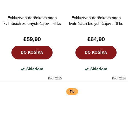
Exkluzívna darčeková sada
Exkluzívna darčeková sada
kvitnúcich zelených čajov – 6 ks
kvitnúcich bielych čajov – 6 ks
čajových kvetov, sklenená
čajových kvetov, sklenená
kanvica a srdiečkový box
kanvica a srdiečkový box
€59,90
€64,90
DO KOŠÍKA
DO KOŠÍKA
Skladom
Skladom
Kód:
2115
Kód:
2114
Tip