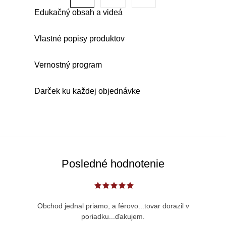
d
t
a
Edukačný obsah a videá
r
c
á
i
Vlastné popisy produktov
n
e
k
p
Vernostný program
o
r
v
v
Darček ku každej objednávke
a
k
n
y
i
v
e
ý
p
Posledné hodnotenie
i
s
u
Obchod jednal priamo, a férovo...tovar dorazil v
poriadku...ďakujem.