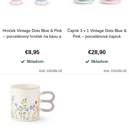
p
s
r
p
o
r
d
Hrnček Vintage Dots Blue & Pink
Čajník 3 v 1 Vintage Dots Blue &
o
u
– porcelánový hrnček na kávu a
Pink – porcelánová čajová
d
čaj 300 ml
súprava pre 1 osobu
k
u
€8,95
€28,90
t
k
Skladom
Skladom
o
t
Kód:
2263/BLUE
Kód:
2262/BLUE
v
o
v