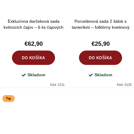
Exkluzívna darčeková sada
Porcelánová sada 2 šálok s
kvitnúcich čajov – 6 ks čajových
tanierikmi – folklórny kvetinový
kvetov so sklenenou kanvicou
vzor v pastelových farbách
darčekové balenie
€62,90
€25,90
DO KOŠÍKA
DO KOŠÍKA
Skladom
Skladom
Kód:
2211
Kód:
0125
Tip