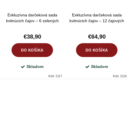
Exkluzívna darčeková sada
Exkluzívna darčeková sada
kvitnúcich čajov – 6 zelených
kvitnúcich čajov – 12 čajových
čajových kvetov v srdiečkovom
kvetov v drevenom darčekovom
boxe
boxe
€38,90
€64,90
DO KOŠÍKA
DO KOŠÍKA
Skladom
Skladom
Kód:
2117
Kód:
2116