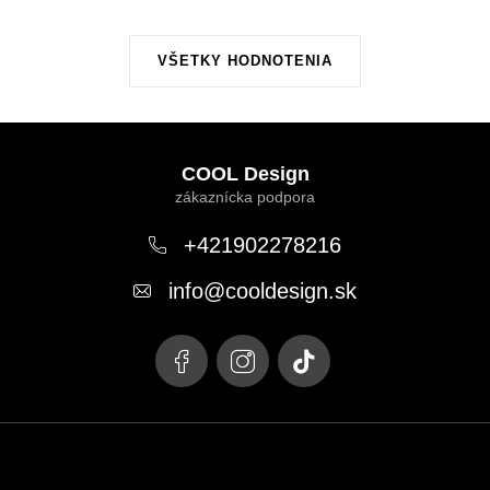
VŠETKY HODNOTENIA
Z
á
COOL Design
p
ä
+421902278216
t
info
@
cooldesign.sk
i
e