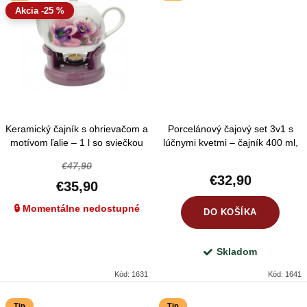
-25 %
Keramický čajník s ohrievačom a
Porcelánový čajový set 3v1 s
motívom ľalie – 1 l so sviečkou
lúčnymi kvetmi – čajník 400 ml,
šálka 300 ml a podšálka
€47,90
€32,90
€35,90
🔒 Momentálne nedostupné
DO KOŠÍKA
Skladom
Kód:
1631
Kód:
1641
Tip
Tip