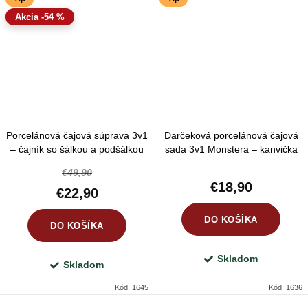
-54 %
Porcelánová čajová súprava 3v1
Darčeková porcelánová čajová
– čajník so šálkou a podšálkou
sada 3v1 Monstera – kanvička
biela 375 + 175 ml
400 ml, šálka 250 ml a podšálka
€49,90
€18,90
€22,90
DO KOŠÍKA
DO KOŠÍKA
Skladom
Skladom
Kód:
1645
Kód:
1636