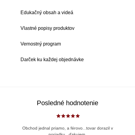
O
Edukačný obsah a videá
v
l
Vlastné popisy produktov
á
d
Vernostný program
a
c
Darček ku každej objednávke
i
e
p
r
v
Posledné hodnotenie
k
y
v
Obchod jednal priamo, a férovo...tovar dorazil v
ý
poriadku...ďakujem.