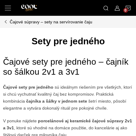
Prejsť
N
na
obsah
Čajové súpravy – sety na servírovanie čaju
K
Sety pre jedného
Čajové sety pre jedného – čajník
so šálkou 2v1 a 3v1
Čajové sety pre jedného
sú ideálnym riešením pre všetkých, ktorí
si chcú vychutnať kvalitný čaj bez kompromisov. Praktická
kombinácia
čajníka a šálky v jednom sete
šetrí miesto, pôsobí
elegantne a vytvára dokonalý rituál pre pokojné chvíle.
V ponuke nájdete
porcelánové aj keramické čajové súpravy 2v1
a 3v1
, ktoré sú vhodné na domáce použitie, do kancelárie aj ako
štýlový darček pre milovníka čaju.