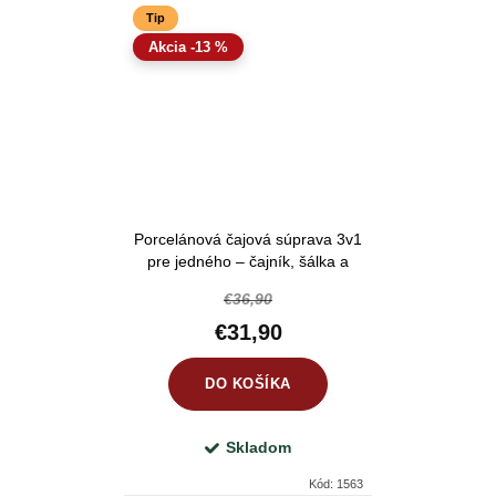
Tip
-13 %
Porcelánová čajová súprava 3v1
pre jedného – čajník, šálka a
tanierik biela 300 + 280 ml
€36,90
€31,90
DO KOŠÍKA
Skladom
Kód:
1563