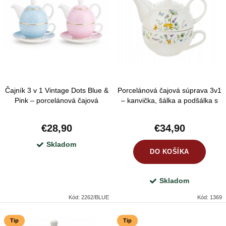
i
p
e
Abecedne
i
p
s
r
p
o
r
d
Čajník 3 v 1 Vintage Dots Blue &
Porcelánová čajová súprava 3v1
o
u
Pink – porcelánová čajová
– kanvička, šálka a podšálka s
d
súprava pre 1 osobu
lúčnymi kvetmi 350 ml
k
u
€28,90
€34,90
t
k
Skladom
o
DO KOŠÍKA
t
v
o
Skladom
v
Kód:
2262/BLUE
Kód:
1369
Tip
Tip