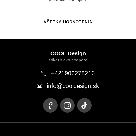
p
i
s
VŠETKY HODNOTENIA
u
Z
á
COOL Design
p
ä
+421902278216
t
info
@
cooldesign.sk
i
e