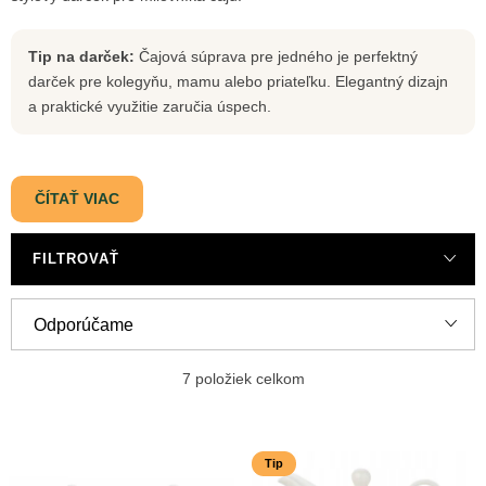
Tip na darček:
Čajová súprava pre jedného je perfektný
darček pre kolegyňu, mamu alebo priateľku. Elegantný dizajn
a praktické využitie zaručia úspech.
ČÍTAŤ VIAC
FILTROVAŤ
R
Odporúčame
a
Najlacnejšie
d
7
položiek celkom
e
Najdrahšie
V
n
Tip
ý
Najpredávanejšie