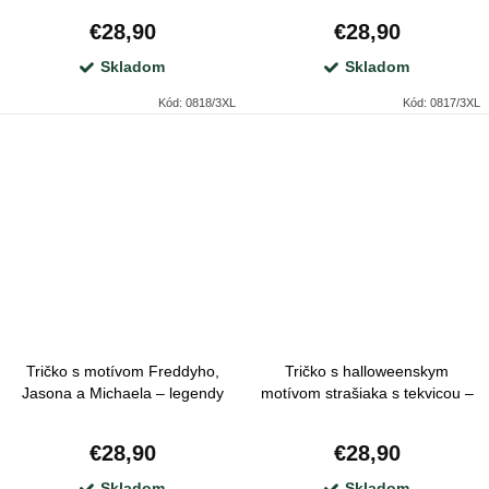
€28,90
€28,90
Skladom
Skladom
Kód:
0818/3XL
Kód:
0817/3XL
Tričko s motívom Freddyho,
Tričko s halloweenskym
Jasona a Michaela – legendy
motívom strašiaka s tekvicou –
hororových klasík
originálny hororový dizajn
€28,90
€28,90
Skladom
Skladom