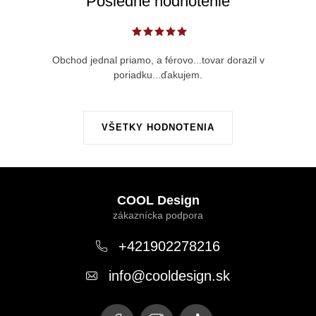
Posledné hodnotenie
i
s
u
Obchod jednal priamo, a férovo...tovar dorazil v
poriadku...ďakujem.
VŠETKY HODNOTENIA
Z
á
COOL Design
p
ä
+421902278216
t
info
@
cooldesign.sk
i