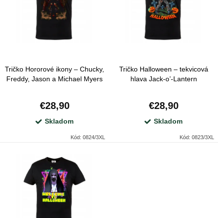
e
Abecedne
i
p
s
r
p
o
r
d
Tričko Hororové ikony – Chucky,
Tričko Halloween – tekvicová
o
u
Freddy, Jason a Michael Myers
hlava Jack-o’-Lantern
d
k
u
€28,90
€28,90
t
k
Skladom
Skladom
o
t
Kód:
0824/3XL
Kód:
0823/3XL
v
o
v