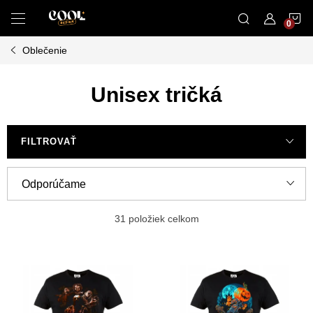
Prejsť
N
na
obsah
Oblečenie
K
Unisex tričká
FILTROVAŤ
R
Odporúčame
a
Najlacnejšie
d
31
položiek celkom
e
Najdrahšie
V
n
ý
Najpredávanejšie
i
p