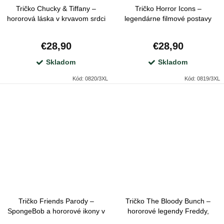
Tričko Chucky & Tiffany –
Tričko Horror Icons –
hororová láska v krvavom srdci
legendárne filmové postavy
Freddy, Jason, Michael a ďalší
€28,90
€28,90
Skladom
Skladom
Kód:
0820/3XL
Kód:
0819/3XL
Tričko Friends Parody –
Tričko The Bloody Bunch –
SpongeBob a hororové ikony v
hororové legendy Freddy,
temnej verzii
Jason, Pennywise a ďalší