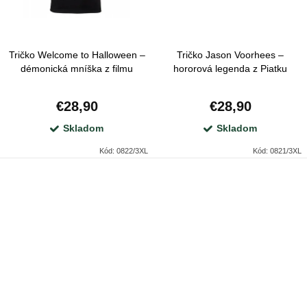
Tričko Welcome to Halloween –
Tričko Jason Voorhees –
démonická mníška z filmu
hororová legenda z Piatku
Mníška
trinásteho
€28,90
€28,90
Skladom
Skladom
Kód:
0822/3XL
Kód:
0821/3XL