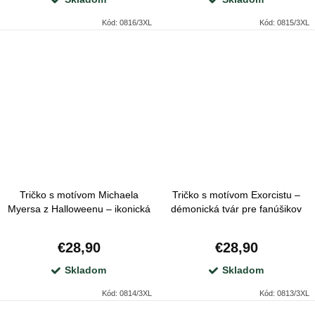
Kód:
0816/3XL
Kód:
0815/3XL
Tričko s motívom Michaela
Tričko s motívom Exorcistu –
Myersa z Halloweenu – ikonická
démonická tvár pre fanúšikov
hororová maska
hororovej klasiky
€28,90
€28,90
Skladom
Skladom
Kód:
0814/3XL
Kód:
0813/3XL