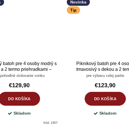
a
Novinka
Tip
ý batoh pre 4 osoby modrý s
Piknikový batoh pre 4 os
a 2 termo priehradkami –
tmavosivý s dekou a 2 te
etná pikniková súprava s
priehradkami – kompletná pi
 pohodlné stolovanie vonku
pre výbavu celej partie
 pohármi a príslušenstvom
súprava s riadom, pohárm
€129,90
€123,90
príslušenstvom
DO KOŠÍKA
DO KOŠÍKA
Skladom
Skladom
Kód:
1907