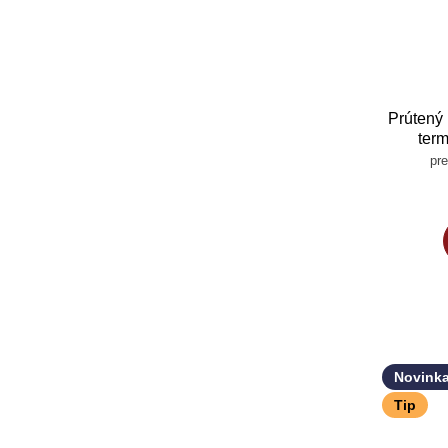
Prútený 
ter
pre
Novink
Tip