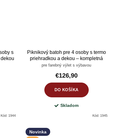
osoby s
Piknikový batoh pre 4 osoby s termo
a dekou
priehradkou a dekou – kompletná
rava
pikniková súprava červená
pre farebný výlet s výbavou
€126,90
DO KOŠÍKA
Skladom
Kód:
1944
Kód:
1945
Novinka