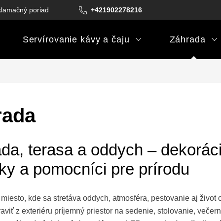
lamačný poriadok
Podmienky darčekových poukazov
+421902278216
Podm
Servírovanie kávy a čaju
Záhrada
rada
da, terasa a oddych – dekoráci
ky a pomocníci pre prírodu
 miesto, kde sa stretáva oddych, atmosféra, pestovanie aj život o
viť z exteriéru príjemný priestor na sedenie, stolovanie, veče