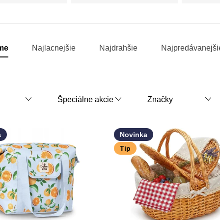
kŕmidlá,
mlyny,
hmyzie
vázy,
hotely
studne
me
Najlacnejšie
Najdrahšie
Najpredávanejši
Špeciálne akcie
Značky
a
Novinka
Tip