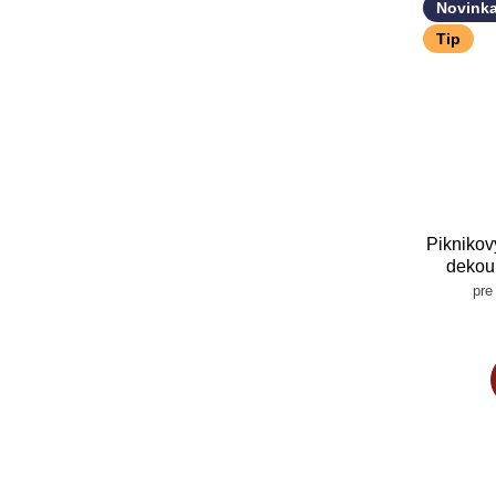
Novink
Tip
Piknikov
dekou 
kompl
pre
riadom,