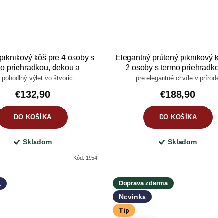
piknikový kôš pre 4 osoby s
Elegantný prútený piknikový 
mo priehradkou, dekou a
2 osoby s termo priehradk
kompletnou výbavou
kompletnou výbavou
 pohodlný výlet vo štvorici
pre elegantné chvíle v prírod
€132,90
€188,90
DO KOŠÍKA
DO KOŠÍKA
Skladom
Skladom
Kód:
1954
a
Doprava zdarma
Novinka
Tip