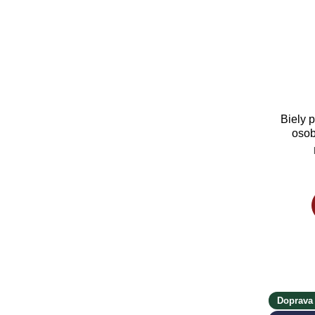
Biely 
osob
roman
Doprava