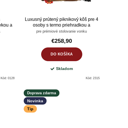
s
Luxusný prútený piknikový kôš pre 4
vkou a
osoby s termo priehradkou a
kompletnou výbavou
a
pre prémiové stolovanie vonku
€258,90
DO KOŠÍKA
Skladom
Kód:
0128
Kód:
2315
Doprava zdarma
Novinka
Tip