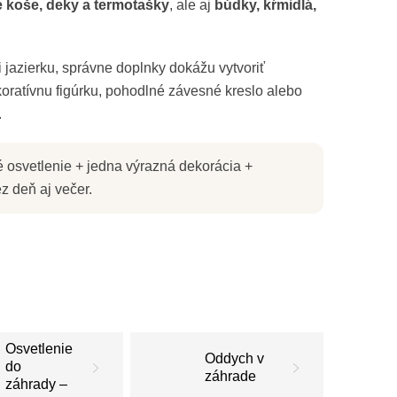
é koše, deky a termotašky
, ale aj
búdky, kŕmidlá,
i jazierku, správne doplnky dokážu vytvoriť
koratívnu figúrku, pohodlné závesné kreslo alebo
.
é osvetlenie + jedna výrazná dekorácia +
z deň aj večer.
Osvetlenie
Oddych v
do
záhrade
záhrady –