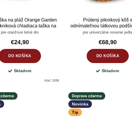
ška na pláž Orange Garden
Prútený piknikový kôš 
ikniková chladiaca taška na
odnímateľnou látkovou podší
jedlo a nápoje
dvojitým vekom 40 cm
pre oranžové letné dni
pre univerzálne nosenie jedl
€24,90
€68,90
DO KOŠÍKA
DO KOŠÍKA
Skladom
Skladom
Kód:
1938
 zdarma
Doprava zdarma
a
Novinka
Tip