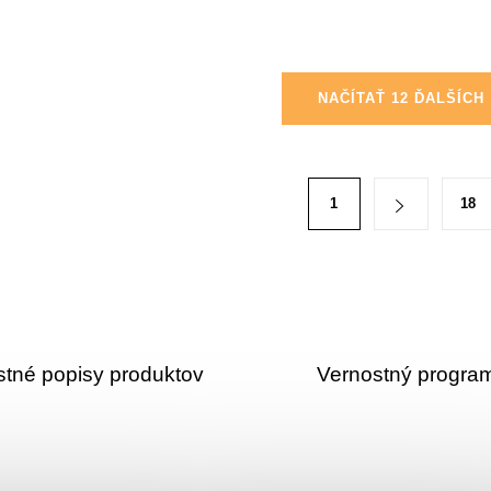
NAČÍTAŤ 12 ĎALŠÍCH
1
18
stné popisy produktov
Vernostný progra