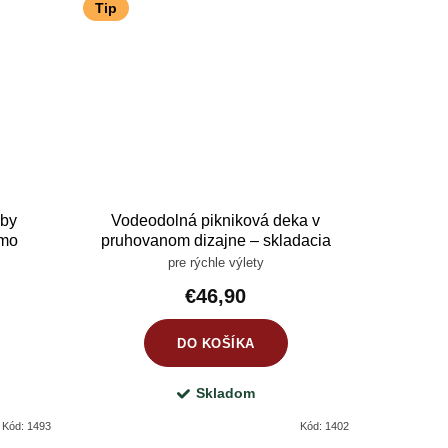
Tip
oby
Vodeodolná pikniková deka v
rmo
pruhovanom dizajne – skladacia
kniková
deka na piknik, pláž a výlety 150 ×
pre rýchle výlety
i a
200 cm
€46,90
DO KOŠÍKA
Skladom
Kód:
1493
Kód:
1402