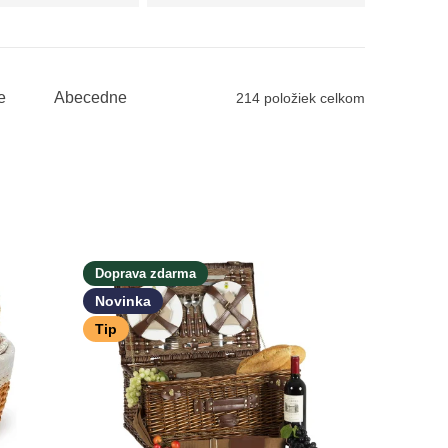
solárne,
LED,
girlandy,
lampáše
e
Abecedne
214
položiek celkom
Doprava zdarma
Novinka
Tip