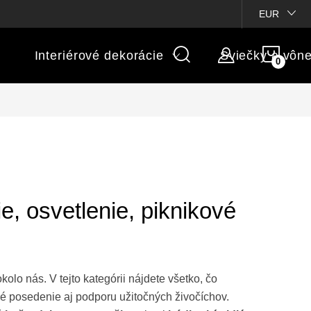
ienky súťaží
Michaelis GARDEN
Vlastné popisy produktov
EUR
NÁK
Interiérové dekorácie
Sviečky a vôn
KOŠÍ
e, osvetlenie, piknikové
kolo nás. V tejto kategórii nájdete všetko, čo
rné posedenie aj podporu užitočných živočíchov.