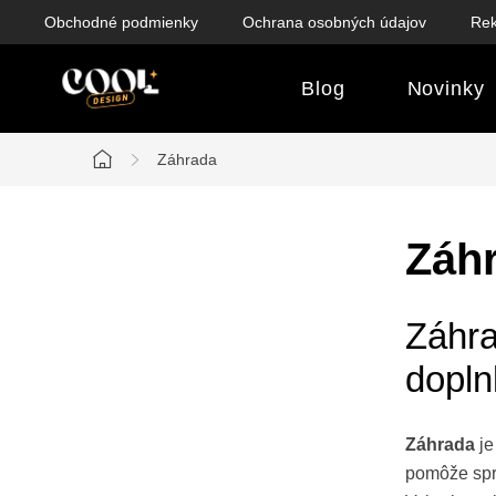
Prejsť
Obchodné podmienky
Ochrana osobných údajov
Rek
na
obsah
Blog
Novinky
Záhrada
Domov
B
Záh
o
Záhra
č
dopln
n
ý
Záhrada
je
p
pomôže spra