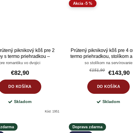
-5 %
prútený piknikový kôš pre 2
Prútený piknikový kôš pre 4 
y s termo priehradkou –
termo priehradkou, stolíkom 
tická pikniková súprava s
– kompletná pikniková súp
pre romantiku vo dvojici
so stolíkom na servírovanie
riadom a príborom
€151,90
€82,90
€143,90
DO KOŠÍKA
DO KOŠÍKA
Skladom
Skladom
Kód:
1951
 zdarma
Doprava zdarma