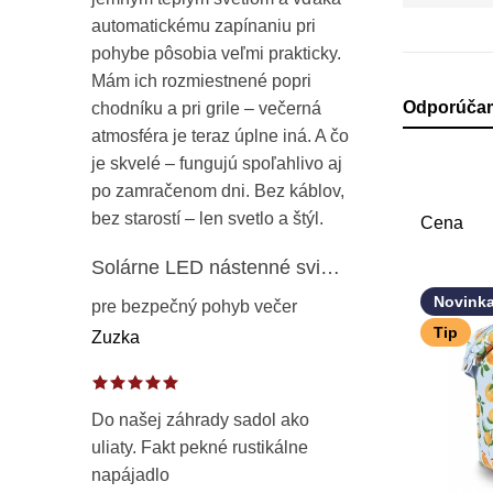
automatickému zapínaniu pri
pohybe pôsobia veľmi prakticky.
Mám ich rozmiestnené popri
R
Odporúča
chodníku a pri grile – večerná
atmosféra je teraz úplne iná. A čo
a
je skvelé – fungujú spoľahlivo aj
po zamračenom dni. Bez káblov,
d
bez starostí – len svetlo a štýl.
Cena
e
Solárne LED nástenné svietidlo s pohybovým a súmrakovým senzorom – vonkajšie fasádne osvetlenie IP65
n
V
Novink
pre bezpečný pohyb večer
i
ý
Tip
Zuzka
e
p
p
i
Do našej záhrady sadol ako
uliaty. Fakt pekné rustikálne
r
s
napájadlo