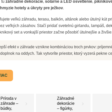
i tu
záhradné dekorácie
,
solárne a LED osvetlenie
,
piknikov
 hmyzie hotely a úkryty pre ježkov
.
ďujete veľkú záhradu, terasu, balkón, altánok alebo útulný kút pr
ez veľkých zásahov. Stačí pridať svetelnú girlandu, lampáš, de
knikový set a vonkajší priestor začne pôsobiť útulnejšie a živšie
pší efekt v záhrade vznikne kombináciou troch prvkov: príjemn
 doplnok na oddych. Tak vytvoríte priestor, ktorý vyzerá pekne ce
VIAC
Príroda v
Záhradné
záhrade –
dekorácie
búdky,
– figúrky,