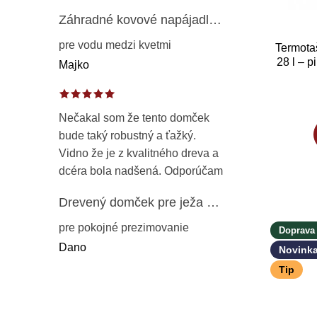
o
p
Záhradné kovové napájadlo pre vtáky 8 cm / 104 cm – dekorácia z patinovanej ocele v prírodnej hrdzi
d
r
pre vodu medzi kvetmi
Termota
u
o
28 l – p
Majko
k
d
t
u
Nečakal som že tento domček
bude taký robustný a ťažký.
o
k
Vidno že je z kvalitného dreva a
v
t
dcéra bola nadšená. Odporúčam
o
Drevený domček pre ježa – záhradný úkryt z opaľovaného dreva s vodoodolnou strechou 50 cm
v
pre pokojné prezimovanie
Doprava
Dano
Novink
Tip