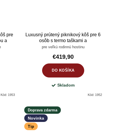
kôš pre
Luxusný prútený piknikový kôš pre 6
ou a
osôb s termo taškami a
porcelánovým riadom – prémiová
e
pre veľkú rodinnú hostinu
pikniková súprava
€419,90
DO KOŠÍKA
Skladom
Kód:
1953
Kód:
1952
Doprava zdarma
Novinka
Tip