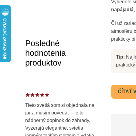
a
Vyberiete s
napájadlá,
n
Či už zaria
e
atmosféru b
l
praktický pi
Posledné
hodnotenia
Tip:
Najle
produktov
praktický
ČÍTAŤ 
Tieto svetlá som si objednala na
jar a musím povedať – je to
nádherný doplnok do záhrady.
Vyzerajú elegantne, svietia
jemným teplým svetlom a vďaka