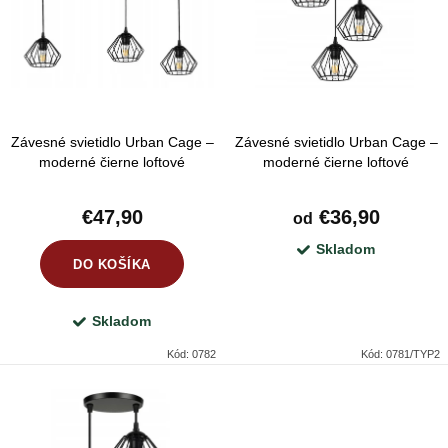
e
Abecedne
i
p
s
r
p
o
r
d
Závesné svietidlo Urban Cage –
Závesné svietidlo Urban Cage –
o
u
moderné čierne loftové
moderné čierne loftové
d
osvetlenie pavúk s troma
osvetlenie s troma svetelnými
k
tienidlami
bodmi
u
€47,90
€36,90
od
t
k
Skladom
o
DO KOŠÍKA
t
v
o
Skladom
v
Kód:
0782
Kód:
0781/TYP2