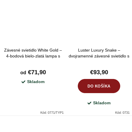
Závesné svietidlo White Gold –
Luster Luxury Snake –
4-bodová bielo-zlatá lampa s
dvojramenné závesné svietidlo s
kovovými tienidlami, 2 varianty
čiernymi tienidlami a zlatým
hadím vzorom
€71,90
€93,90
od
Skladom
DO KOŠÍKA
Skladom
Kód:
0771/TYP1
Kód:
0731