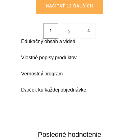
O
NAČÍTAŤ 12 ĎALŠÍCH
v
l
á
S
1
4
d
t
a
Edukačný obsah a videá
r
c
á
i
Vlastné popisy produktov
n
e
k
p
Vernostný program
o
r
v
v
Darček ku každej objednávke
a
k
n
y
i
v
e
ý
p
Posledné hodnotenie