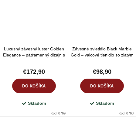
Luxusný závesný luster Golden
Závesné svietidlo Black Marble
Elegance – päťramenný dizajn s
Gold – valcové tienidlo so zlatým
bielymi tienidlami
mramorovým vzorom
€172,90
€98,90
DO KOŠÍKA
DO KOŠÍKA
Skladom
Skladom
Kód:
0769
Kód:
0763