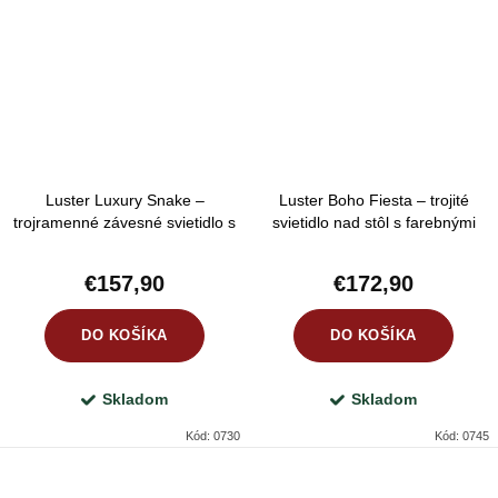
Luster Luxury Snake –
Luster Boho Fiesta – trojité
trojramenné závesné svietidlo s
svietidlo nad stôl s farebnými
čiernymi tienidlami a zlatým
tienidlami
hadím vzorom
€157,90
€172,90
DO KOŠÍKA
DO KOŠÍKA
Skladom
Skladom
Kód:
0730
Kód:
0745