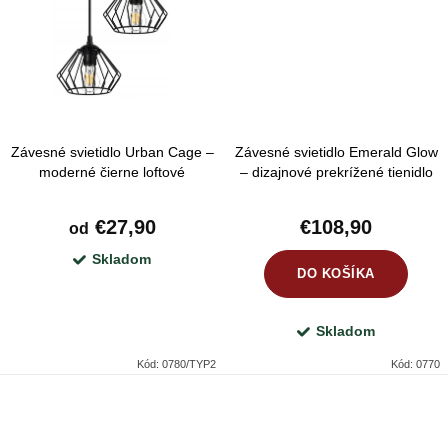
Závesné svietidlo Urban Cage –
Závesné svietidlo Emerald Glow
moderné čierne loftové
– dizajnové prekrížené tienidlo
osvetlenie s dvoma svetelnými
so smaragdovým velúrom a
bodmi
zlatým vnútrom
€27,90
€108,90
od
Skladom
DO KOŠÍKA
Skladom
Kód:
0780/TYP2
Kód:
0770