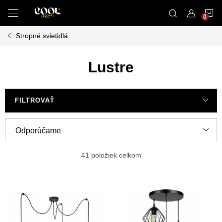
Prejsť
N
na
obsah
Stropné svietidlá
K
Lustre
FILTROVAŤ
R
Odporúčame
a
Najlacnejšie
d
41
položiek celkom
e
Najdrahšie
V
n
ý
Najpredávanejšie
i
p