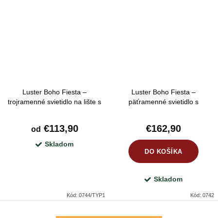
Luster Boho Fiesta –
Luster Boho Fiesta –
trojramenné svietidlo na lište s
päťramenné svietidlo s
farebnými tienidlami
farebnými kvetinovými tienidlami
€113,90
€162,90
od
Skladom
DO KOŠÍKA
Skladom
Kód:
0744/TYP1
Kód:
0742