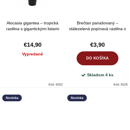
Alocasia gigantea – tropická
Brečtan panašovaný –
rastlina s gigantickými listami
stálezelená popínavá rastlina s
bielo-zelenými listami
€14,90
€3,90
Vypredané
DO KOŠÍKA
Skladom
4 ks
Kód:
6002
Kód:
6026
Novinka
Novinka