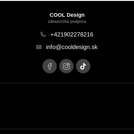
Z
á
COOL Design
p
ä
+421902278216
t
info
@
cooldesign.sk
i
e