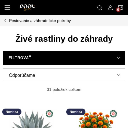
Prejsť
N
na
obsah
Pestovanie a záhradnícke potreby
K
Živé rastliny do záhrady
FILTROVAŤ
R
Odporúčame
a
Najlacnejšie
d
31
položiek celkom
e
Najdrahšie
V
n
Novinka
Novinka
ý
Najpredávanejšie
i
p