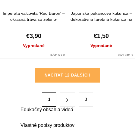
Imperáta valcovitá 'Red Baron' –
Japonská pukancová kukurica –
okrasná tráva so zeleno-
dekoratívna farebná kukurica na
červenými listami
popcorn a exotický efekt v
záhrade
€3,90
€1,50
Vypredané
Vypredané
Kód:
6008
Kód:
6013
O
NAČÍTAŤ 12 ĎALŠÍCH
v
l
á
S
1
3
d
t
a
Edukačný obsah a videá
r
c
á
i
Vlastné popisy produktov
n
e