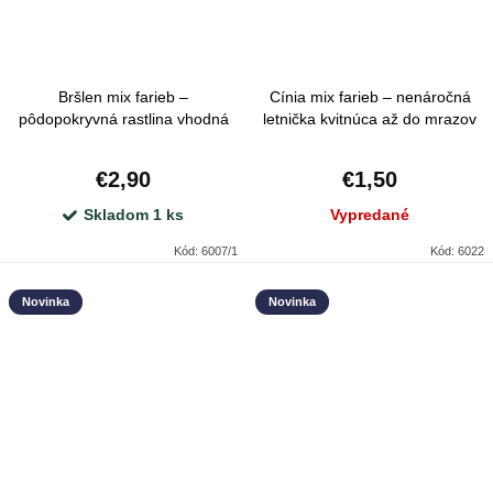
Bršlen mix farieb –
Cínia mix farieb – nenáročná
pôdopokryvná rastlina vhodná
letnička kvitnúca až do mrazov
na tvarovanie strihom
€2,90
€1,50
Skladom
1 ks
Vypredané
Kód:
6007/1
Kód:
6022
Novinka
Novinka