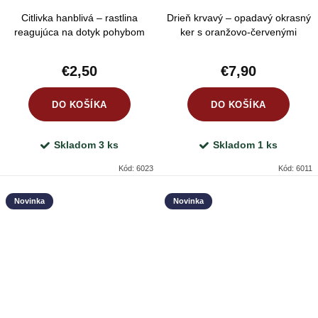
Citlivka hanblivá – rastlina
Drieň krvavý – opadavý okrasný
reagujúca na dotyk pohybom
ker s oranžovo-červenými
listov
vetvičkami
€2,50
€7,90
DO KOŠÍKA
DO KOŠÍKA
Skladom
3 ks
Skladom
1 ks
Kód:
6023
Kód:
6011
Novinka
Novinka