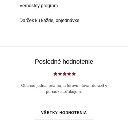
k
p
Vernostný program
o
r
v
v
Darček ku každej objednávke
a
k
n
y
i
v
e
ý
p
Posledné hodnotenie
i
s
u
Obchod jednal priamo, a férovo...tovar dorazil v
poriadku...ďakujem.
VŠETKY HODNOTENIA