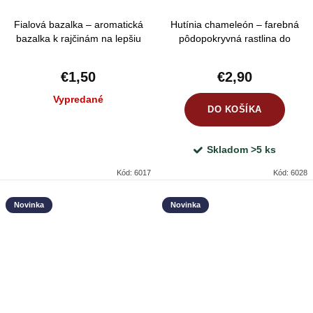
Fialová bazalka – aromatická
Hutínia chameleón – farebná
bazalka k rajčinám na lepšiu
pôdopokryvná rastlina do
úrodu a viac opeľovačov
polotieňa
€1,50
€2,90
Vypredané
DO KOŠÍKA
Skladom
>5 ks
Kód:
6017
Kód:
6028
Novinka
Novinka