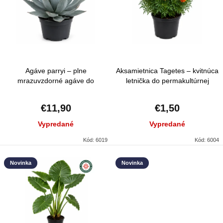
e
Abecedne
i
p
s
r
p
o
r
d
Agáve parryi – plne
Aksamietnica Tagetes – kvitnúca
o
u
mrazuvzdorné agáve do
letnička do permakultúrnej
d
záhrady s exotickým vzhľadom
záhrady
k
u
€11,90
€1,50
t
k
Vypredané
Vypredané
o
t
Kód:
6019
Kód:
6004
v
o
Novinka
Novinka
v