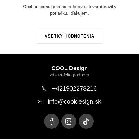
Obchod jednal priamo, a férovo...tovar dorazil v
poriadku...ďakujem.
VŠETKY HODNOTENIA
Z
á
COOL Design
p
ä
+421902278216
t
info
@
cooldesign.sk
i
e