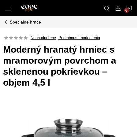
Prejsť
N
na
obsah
Špeciálne hrnce
K
Neohodnotené
Podrobnosti hodnotenia
Moderný hranatý hrniec s
mramorovým povrchom a
sklenenou pokrievkou –
objem 4,5 l