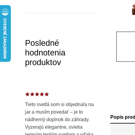
a
n
e
l
Posledné
hodnotenia
produktov
Tieto svetlá som si objednala na
jar a musím povedať – je to
Popis pro
nádherný doplnok do záhrady.
Vyzerajú elegantne, svietia
jemným teplým svetlom a vďaka