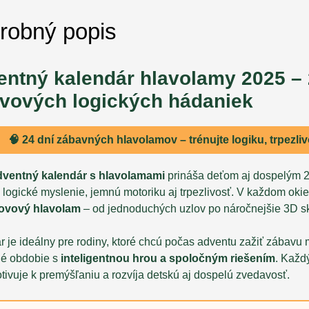
robný popis
entný kalendár hlavolamy 2025 –
ovových logických hádaniek
🧠 24 dní zábavných hlavolamov – trénujte logiku, trpezli
dventný kalendár s hlavolamami
prináša deťom aj dospelým 24
 logické myslenie, jemnú motoriku aj trpezlivosť. V každom ok
kovový hlavolam
– od jednoduchých uzlov po náročnejšie 3D sk
 je ideálny pre rodiny, ktoré chcú počas adventu zažiť zábavu 
né obdobie s
inteligentnou hrou a spoločným riešením
. Každ
tivuje k premýšľaniu a rozvíja detskú aj dospelú zvedavosť.