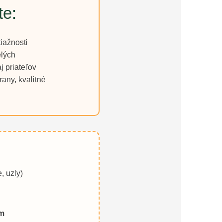
te:
iažnosti
elých
j priateľov
any, kvalitné
:
, uzly)
om