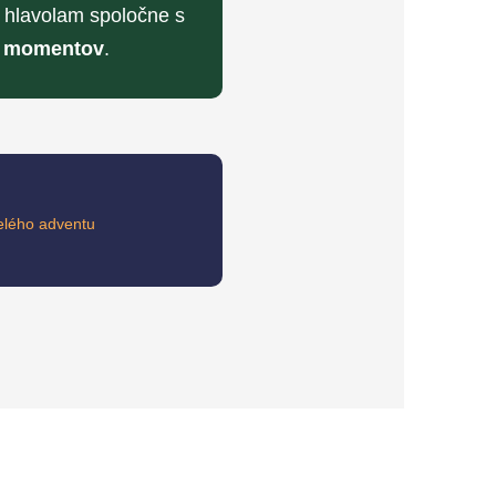
e hlavolam spoločne s
h momentov
.
elého adventu