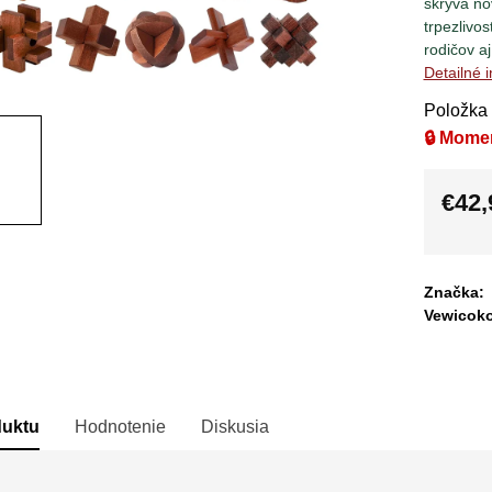
skrýva n
trpezlivos
rodičov aj
Detailné 
Položka
🔒 Mome
€42,
Jedno
cena:
Značka:
Vewicok
duktu
Hodnotenie
Diskusia