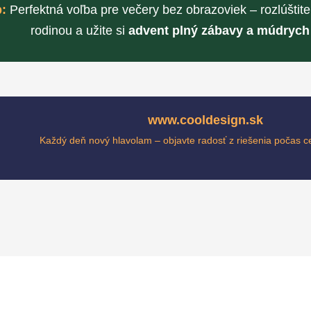
p:
Perfektná voľba pre večery bez obrazoviek – rozlúštit
rodinou a užite si
advent plný zábavy a múdryc
www.cooldesign.sk
Každý deň nový hlavolam – objavte radosť z riešenia počas c