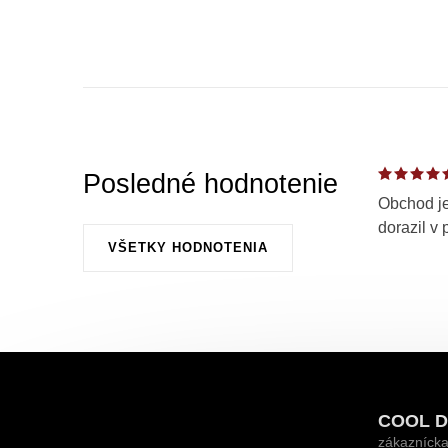
Posledné hodnotenie
Obchod je
dorazil v 
VŠETKY HODNOTENIA
Z
á
COOL D