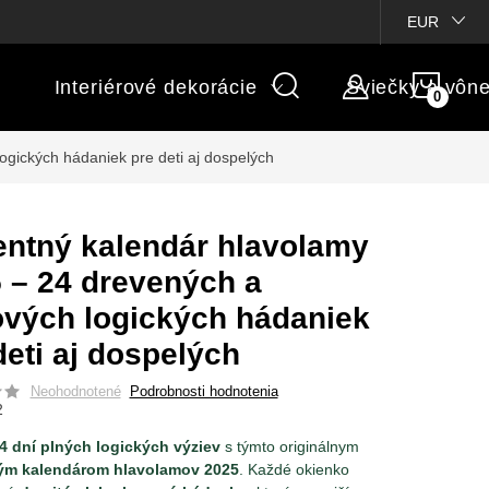
ienky súťaží
Michaelis GARDEN
Vlastné popisy produktov
EUR
NÁK
Interiérové dekorácie
Sviečky a vôn
KOŠÍ
gických hádaniek pre deti aj dospelých
ntný kalendár hlavolamy
 – 24 drevených a
vých logických hádaniek
deti aj dospelých
Neohodnotené
Podrobnosti hodnotenia
2
4 dní plných logických výziev
s týmto originálnym
m kalendárom hlavolamov 2025
. Každé okienko