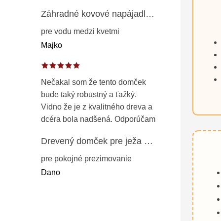
Záhradné kovové napájadlo pre vtáky 8 cm / 104 cm – dekorácia z patinovanej ocele v prírodnej hrdzi
pre vodu medzi kvetmi
Majko
Nečakal som že tento domček
bude taký robustný a ťažký.
Vidno že je z kvalitného dreva a
dcéra bola nadšená. Odporúčam
Drevený domček pre ježa – záhradný úkryt z opaľovaného dreva s vodoodolnou strechou 50 cm
pre pokojné prezimovanie
Dano