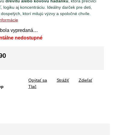
ovú
drevitú alebo kovovú hádanku
, ktorá precvičí
ť, logiku aj koncentráciu. Ideálny darček pre deti,
 dospelých, ktorí milujú výzvy a spoločné chvíle.
informácie
 bola vypredaná…
ntálne nedostupné
90
tková
Opýtať sa
Strážiť
Zdieľať
op
Tlač