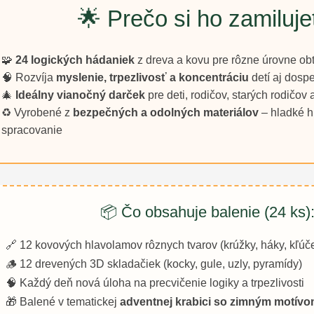
🌟 Prečo si ho zamiluje
🧩
24 logických hádaniek
z dreva a kovu pre rôzne úrovne obt
🧠 Rozvíja
myslenie, trpezlivosť a koncentráciu
detí aj dosp
🎄
Ideálny vianočný darček
pre deti, rodičov, starých rodičov a
♻️ Vyrobené z
bezpečných a odolných materiálov
– hladké hr
spracovanie
📦 Čo obsahuje balenie (24 ks)
🔗 12 kovových hlavolamov rôznych tvarov (krúžky, háky, kľúče
🪵 12 drevených 3D skladačiek (kocky, gule, uzly, pyramídy)
🧠 Každý deň nová úloha na precvičenie logiky a trpezlivosti
🎁 Balené v tematickej
adventnej krabici so zimným motív