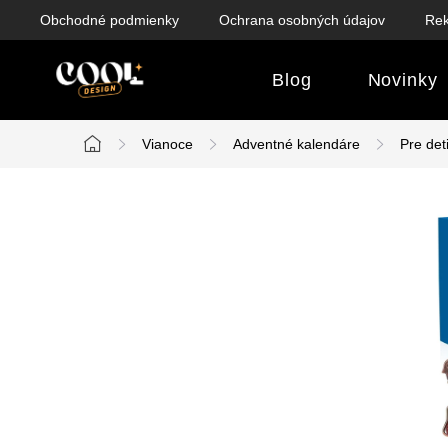
Prejsť
Obchodné podmienky
Ochrana osobných údajov
Rek
na
obsah
Blog
Novinky
Vianoce
Adventné kalendáre
Pre det
Domov
B
o
č
n
ý
p