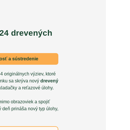
 24 drevených
vosť a sústredenie
 originálnych výziev, ktoré
ienku sa skrýva nový
drevený
ladačky a reťazové úlohy.
mimo obrazoviek a spojiť
ý deň prináša nový typ úlohy,