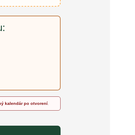
u:
ný kalendár po otvorení
.