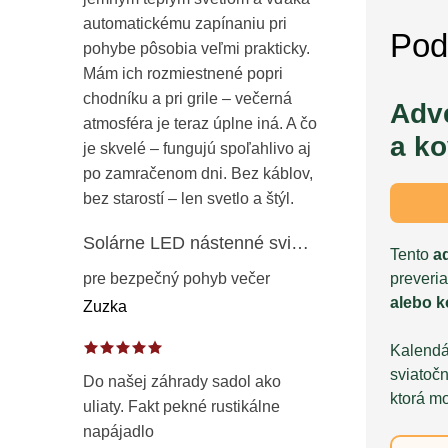
automatickému zapínaniu pri
Pod
pohybe pôsobia veľmi prakticky.
Mám ich rozmiestnené popri
chodníku a pri grile – večerná
Adv
atmosféra je teraz úplne iná. A čo
a k
je skvelé – fungujú spoľahlivo aj
po zamračenom dni. Bez káblov,
bez starostí – len svetlo a štýl.
Solárne LED nástenné svietidlo s pohybovým a súmrakovým senzorom – vonkajšie fasádne osvetlenie IP65
Tento
a
preveria
pre bezpečný pohyb večer
alebo 
Zuzka
Kalendár
sviatoč
Do našej záhrady sadol ako
ktorá mo
uliaty. Fakt pekné rustikálne
napájadlo