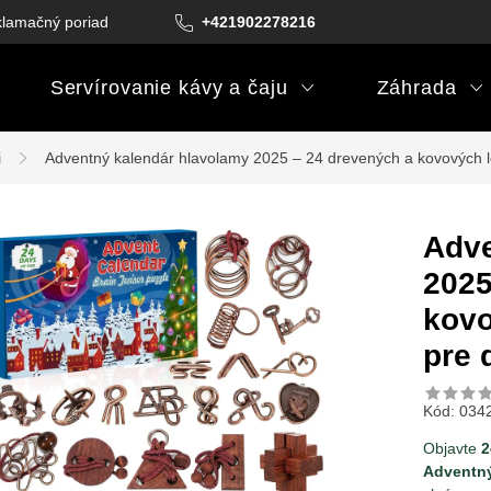
lamačný poriadok
Podmienky darčekových poukazov
+421902278216
Podm
Servírovanie kávy a čaju
Záhrada
i
Adventný kalendár hlavolamy 2025 – 24 drevených a kovových lo
Adve
2025
kovo
pre 
Kód:
034
Objavte
2
Adventný