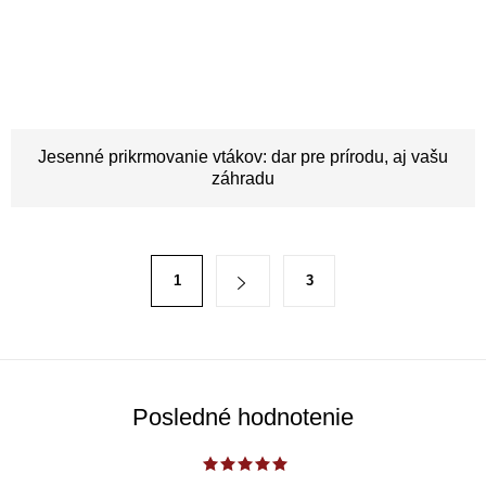
Jesenné prikrmovanie vtákov: dar pre prírodu, aj vašu
záhradu
O
S
1
3
v
t
l
r
á
á
d
n
a
k
Posledné hodnotenie
c
o
i
v