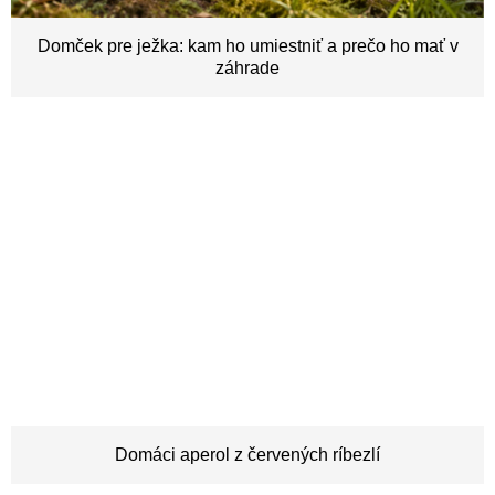
n
k
Domček pre ježka: kam ho umiestniť a prečo ho mať v
záhrade
o
v
Domáci aperol z červených ríbezlí