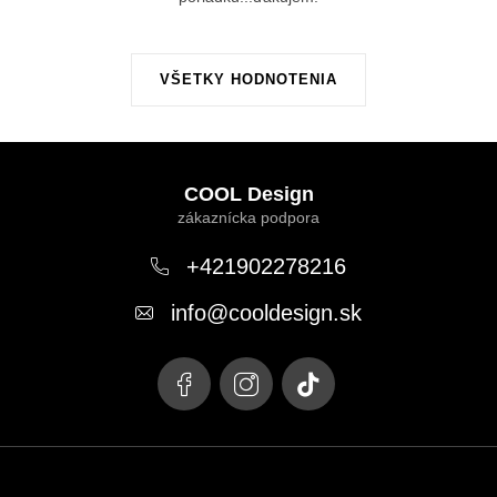
VŠETKY HODNOTENIA
Z
á
COOL Design
p
ä
+421902278216
t
info
@
cooldesign.sk
i
e