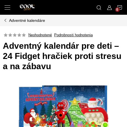
Prejsť
N
na
obsah
Adventné kalendáre
K
Neohodnotené
Podrobnosti hodnotenia
Adventný kalendár pre deti –
24 Fidget hračiek proti stresu
a na zábavu