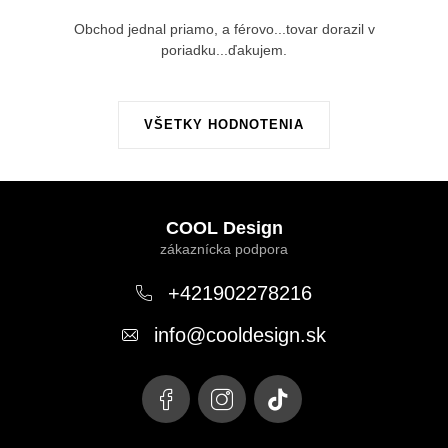
Obchod jednal priamo, a férovo...tovar dorazil v
poriadku...ďakujem.
VŠETKY HODNOTENIA
Z
á
COOL Design
p
ä
+421902278216
t
info
@
cooldesign.sk
i
e