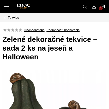
Prejsť
N
na
obsah
Tekvice
K
Neohodnotené
Podrobnosti hodnotenia
Zelené dekoračné tekvice –
sada 2 ks na jeseň a
Halloween