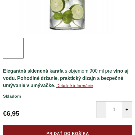
Elegantná sklenená karafa
s objemom 900 ml pre
víno aj
vodu
.
Pohodlné držanie
,
praktický dizajn
a
bezpečné
umývanie v umývačke
.
Detailné informácie
Skladom
€6,95
Jednotková
cena:
PRIDAŤ DO KOŠÍKA