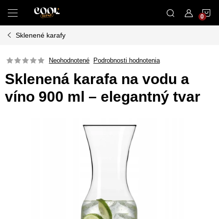
Prejsť
N
na
obsah
Sklenené karafy
K
Neohodnotené
Podrobnosti hodnotenia
Sklenená karafa na vodu a
víno 900 ml – elegantný tvar