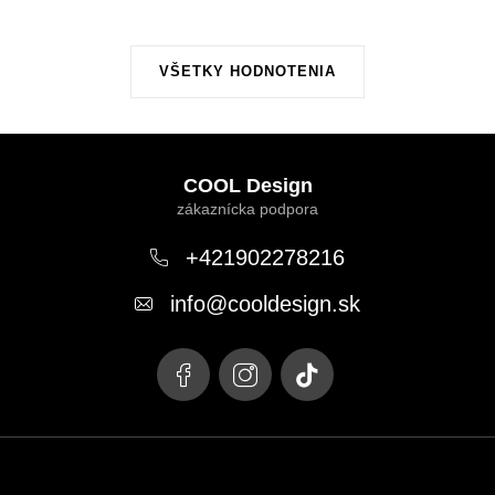
VŠETKY HODNOTENIA
Z
á
COOL Design
p
ä
+421902278216
t
info
@
cooldesign.sk
i
e