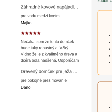
zdobiť č
Záhradné kovové napájadlo pre vtáky 8 cm / 104 cm – dekorácia z patinovanej ocele v prírodnej hrdzi
pre vodu medzi kvetmi
Majko
Nečakal som že tento domček
bude taký robustný a ťažký.
Vidno že je z kvalitného dreva a
dcéra bola nadšená. Odporúčam
Drevený domček pre ježa – záhradný úkryt z opaľovaného dreva s vodoodolnou strechou 50 cm
pre pokojné prezimovanie
Dano