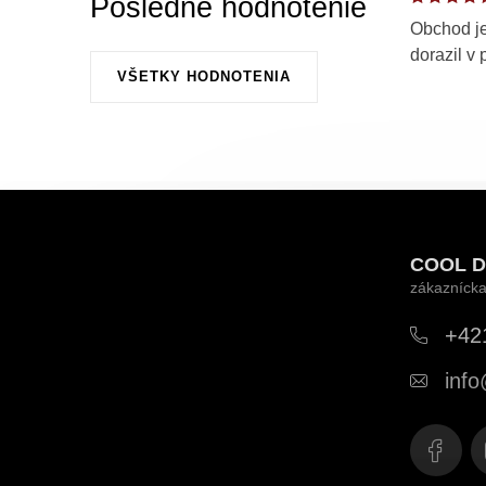
Posledné hodnotenie
Obchod je
dorazil v 
VŠETKY HODNOTENIA
Z
á
COOL D
p
ä
+42
t
info
i
e