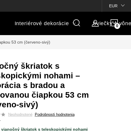
ienky súťaží
Michaelis GARDEN
Vlastné popisy produktov
EUR
NÁK
Interiérové dekorácie
Sviečky a vôn
KOŠÍ
apkou 53 cm (červeno-sivý)
očný škriatok s
skopickými nohami –
rácia s bradou a
ovanou čiapkou 53 cm
veno-sivý)
Neohodnotené
Podrobnosti hodnotenia
1
ý
vianočný škriatok s teleskopickými nohami