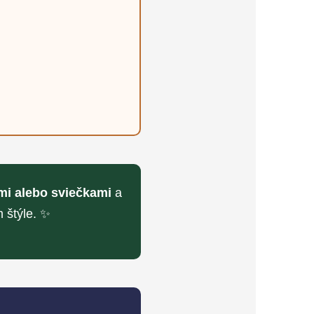
mi alebo sviečkami
a
 štýle. ✨