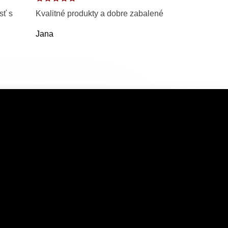
sť s
Kvalitné produkty a dobre zabalené
Jana