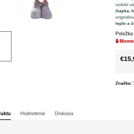
ozdobí v
čiapka, 
origináln
teplo a 
Položka
🔒 Mome
€15,
Jedno
cena:
Značka: 
duktu
Hodnotenie
Diskusia