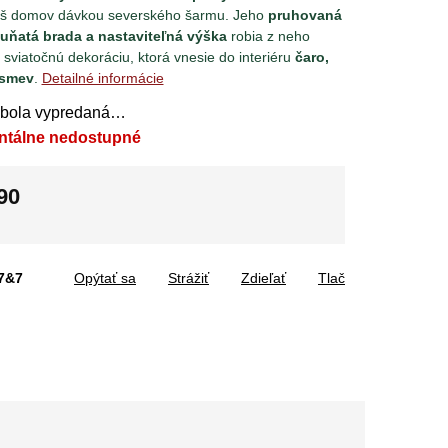
áš domov dávkou severského šarmu. Jeho
pruhovaná
huňatá brada a nastaviteľná výška
robia z neho
u sviatočnú dekoráciu, ktorá vnesie do interiéru
čaro,
úsmev
.
Detailné informácie
 bola vypredaná…
ntálne nedostupné
90
tková
7&7
Opýtať sa
Strážiť
Zdieľať
Tlač