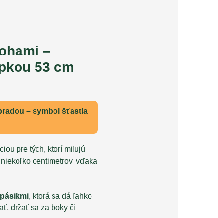
nohami –
apkou 53 cm
bradou – symbol šťastia
iou pre tých, ktorí milujú
niekoľko centimetrov, vďaka
 pásikmi
, ktorá sa dá ľahko
, držať sa za boky či