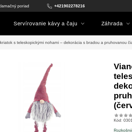
lamačný poriadok
Podmienky darčekových poukazov
+421902278216
Podm
Servírovanie kávy a čaju
Záhrada
kriatok s teleskopickými nohami – dekorácia s bradou a pruhovanou či
Vian
tele
deko
pruh
(čer
Kód:
030
Rozkošn