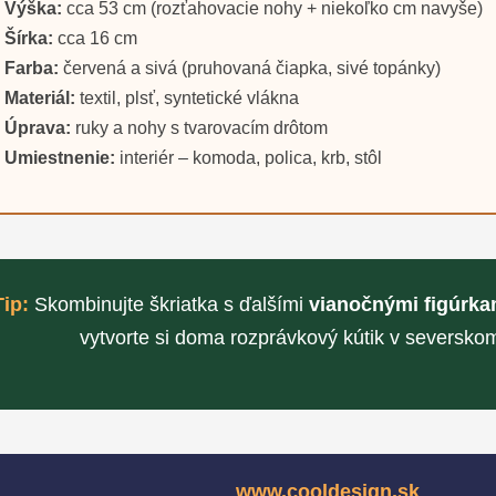
Výška:
cca 53 cm (rozťahovacie nohy + niekoľko cm navyše)
Šírka:
cca 16 cm
Farba:
červená a sivá (pruhovaná čiapka, sivé topánky)
Materiál:
textil, plsť, syntetické vlákna
Úprava:
ruky a nohy s tvarovacím drôtom
Umiestnenie:
interiér – komoda, polica, krb, stôl
Tip:
Skombinujte škriatka s ďalšími
vianočnými figúrka
vytvorte si doma rozprávkový kútik v severskom
www.cooldesign.sk