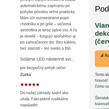
automatickému zapínaniu pri
Pod
pohybe pôsobia veľmi prakticky.
Mám ich rozmiestnené popri
Vian
chodníku a pri grile – večerná
atmosféra je teraz úplne iná. A čo
dek
je skvelé – fungujú spoľahlivo aj
(čer
po zamračenom dni. Bez káblov,
bez starostí – len svetlo a štýl.
🧦 R
Solárne LED nástenné svietidlo s pohybovým a súmrakovým senzorom – vonkajšie fasádne osvetlenie IP65
pre bezpečný pohyb večer
Tento
v
Zuzka
hravosť 
čomu sa 
Do našej záhrady sadol ako
Škriato
uliaty. Fakt pekné rustikálne
tvarova
napájadlo