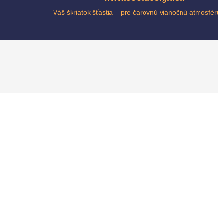
Váš škriatok šťastia – pre čarovnú vianočnú atmosfé