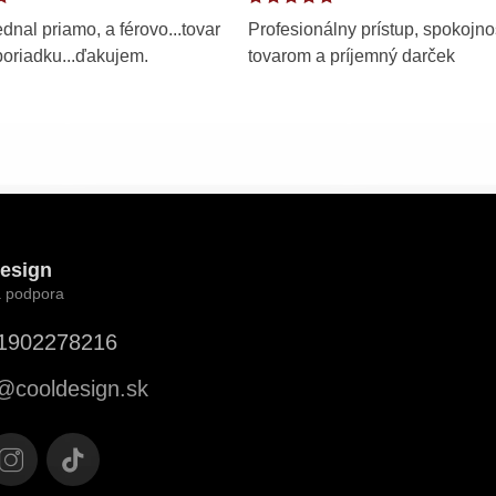
dnal priamo, a férovo...tovar
Profesionálny prístup, spokojno
poriadku...ďakujem.
tovarom a príjemný darček
esign
1902278216
@
cooldesign.sk