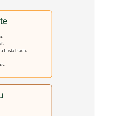
te
u.
ať.
 a hustá brada.
ov.
u