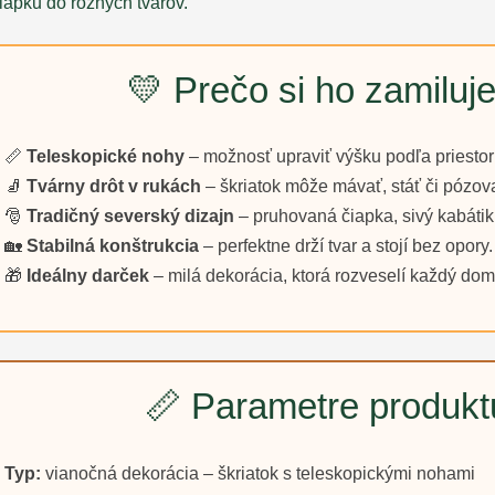
iapku do rôznych tvarov.
💛 Prečo si ho zamiluje
📏
Teleskopické nohy
– možnosť upraviť výšku podľa priestor
🧦
Tvárny drôt v rukách
– škriatok môže mávať, stáť či pózov
🎅
Tradičný severský dizajn
– pruhovaná čiapka, sivý kabátik
🏡
Stabilná konštrukcia
– perfektne drží tvar a stojí bez opory.
🎁
Ideálny darček
– milá dekorácia, ktorá rozveselí každý dom
📏 Parametre produkt
Typ:
vianočná dekorácia – škriatok s teleskopickými nohami