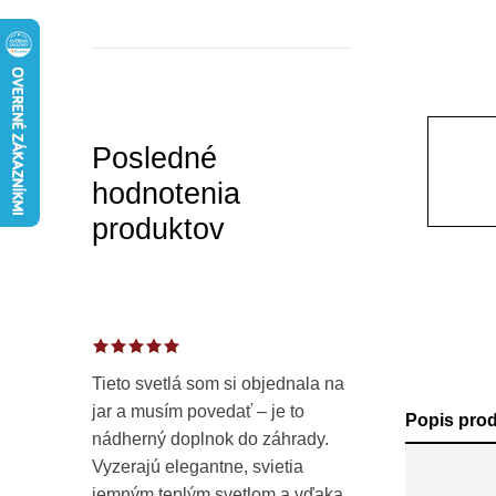
a
n
e
l
Posledné
hodnotenia
produktov
Tieto svetlá som si objednala na
jar a musím povedať – je to
Popis pro
nádherný doplnok do záhrady.
Vyzerajú elegantne, svietia
jemným teplým svetlom a vďaka