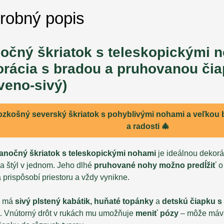
robný popis
očný škriatok s teleskopickými 
orácia s bradou a pruhovanou či
veno-sivý)
ozkošný severský škriatok s pohyblivými nohami a veľkou 
a radosti 🎄
ianočný škriatok s teleskopickými nohami
je ideálnou dekorác
a štýl v jednom. Jeho dlhé
pruhované nohy možno predĺžiť
o 
prispôsobí priestoru a vždy vynikne.
k má
sivý plstený kabátik, huňaté topánky
a
detskú čiapku s
ť. Vnútorný drôt v rukách mu umožňuje
meniť pózy
– môže mávať