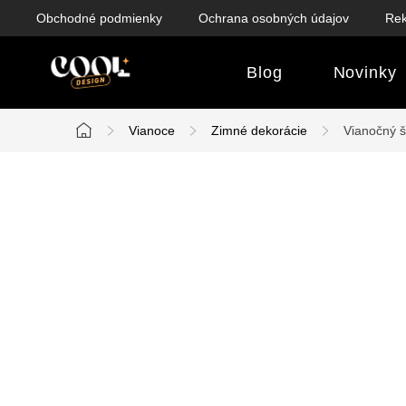
Prejsť
Obchodné podmienky
Ochrana osobných údajov
Rek
na
obsah
Blog
Novinky
Vianoce
Zimné dekorácie
Vianočný š
Domov
B
o
č
n
ý
p