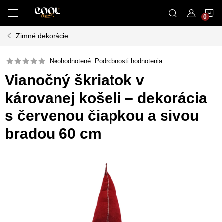
Prejsť
N
na
obsah
Zimné dekorácie
K
Neohodnotené
Podrobnosti hodnotenia
Vianočný škriatok v
károvanej košeli – dekorácia
s červenou čiapkou a sivou
bradou 60 cm