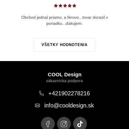
Obchod jednal priamo, a férovo...tovar dorazil v
poriadku...ďakujem.
VŠETKY HODNOTENIA
Z
á
COOL Design
p
ä
+421902278216
t
info
@
cooldesign.sk
i
e