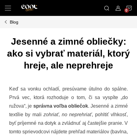
Prejsť
N
na
obsah
Blog
K
Jesenné a zimné obliečky:
ako si vybrať materiál, ktorý
hreje, ale neprehreje
Keď sa vonku ochladí, presúvame útulno do spálne.
Prvá vec, ktorá rozhoduje o tom, či sa vyspíte „do
ružova“, je
správna voľba obliečok
. Jesenné a zimné
textílie by mali
zohriať, no neprehriať
, pohltiť vlhkosť,
byť príjemné na dotyk a zvládnuť aj častejšie pranie. V
tomto sprievodcovi nájdete prehľad materiálov (bavlna,