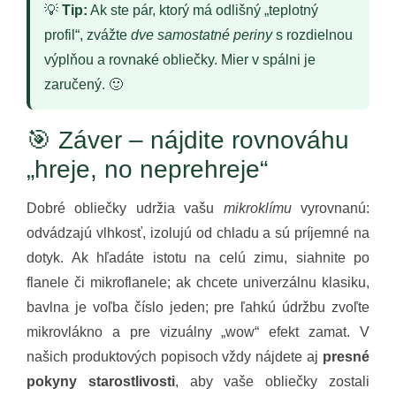
💡
Tip:
Ak ste pár, ktorý má odlišný „teplotný
profil“, zvážte
dve samostatné periny
s rozdielnou
výplňou a rovnaké obliečky. Mier v spálni je
zaručený. 🙂
🎯 Záver – nájdite rovnováhu
„hreje, no neprehreje“
Dobré obliečky udržia vašu
mikroklímu
vyrovnanú:
odvádzajú vlhkosť, izolujú od chladu a sú príjemné na
dotyk. Ak hľadáte istotu na celú zimu, siahnite po
flanele či mikroflanele; ak chcete univerzálnu klasiku,
bavlna je voľba číslo jeden; pre ľahkú údržbu zvoľte
mikrovlákno a pre vizuálny „wow“ efekt zamat. V
našich produktových popisoch vždy nájdete aj
presné
pokyny starostlivosti
, aby vaše obliečky zostali