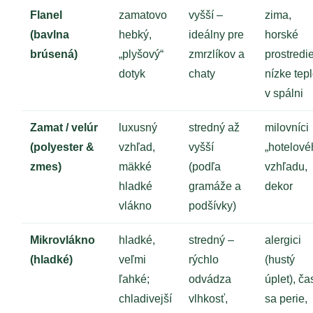
Flanel
zamatovo
vyšší –
zima,
(bavlna
hebký,
ideálny pre
horské
brúsená)
„plyšový“
zmrzlíkov a
prostredie
dotyk
chaty
nízke tepl
v spálni
Zamat / velúr
luxusný
stredný až
milovníci
(polyester &
vzhľad,
vyšší
„hotelové
zmes)
mäkké
(podľa
vzhľadu,
hladké
gramáže a
dekor
vlákno
podšívky)
Mikrovlákno
hladké,
stredný –
alergici
(hladké)
veľmi
rýchlo
(hustý
ľahké;
odvádza
úplet), ča
chladivejší
vlhkosť,
sa perie,