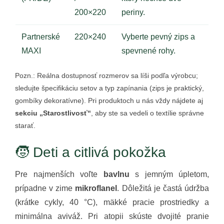
200×220
periny.
Partnerské
220×240
Vyberte pevný zips a
MAXI
spevnené rohy.
Pozn.: Reálna dostupnosť rozmerov sa líši podľa výrobcu;
sledujte špecifikáciu setov a typ zapínania (zips je praktický,
gombíky dekoratívne). Pri produktoch u nás vždy nájdete aj
sekciu „Starostlivosť“
, aby ste sa vedeli o textílie správne
starať.
🧒 Deti a citlivá pokožka
Pre najmenších voľte
bavlnu
s jemným úpletom,
prípadne v zime
mikroflanel
. Dôležitá je častá údržba
(krátke cykly, 40 °C), mäkké pracie prostriedky a
minimálna aviváž. Pri atopii skúste dvojité pranie