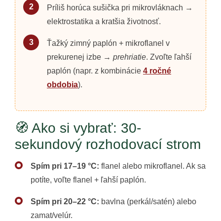
Príliš horúca sušička pri mikrovláknach →
elektrostatika a kratšia životnosť.
Ťažký zimný paplón + mikroflanel v
prekurenej izbe →
prehriatie
. Zvoľte ľahší
paplón (napr. z kombinácie
4 ročné
obdobia
).
🧭 Ako si vybrať: 30-
sekundový rozhodovací strom
Spím pri 17–19 °C:
flanel alebo mikroflanel. Ak sa
potíte, voľte flanel + ľahší paplón.
Spím pri 20–22 °C:
bavlna (perkál/satén) alebo
zamat/velúr.