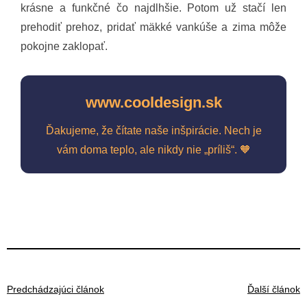
krásne a funkčné čo najdlhšie. Potom už stačí len
prehodiť prehoz, pridať mäkké vankúše a zima môže
pokojne zaklopať.
www.cooldesign.sk
Ďakujeme, že čítate naše inšpirácie. Nech je
vám doma teplo, ale nikdy nie „príliš“. 🧡
Predchádzajúci článok
Ďalší článok