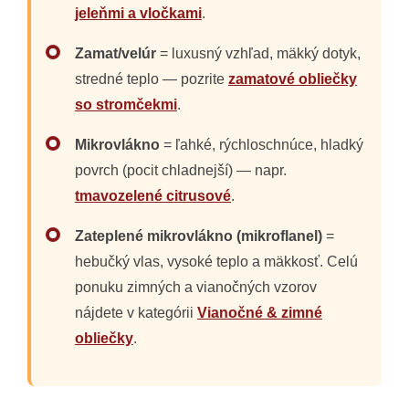
jeleňmi a vločkami
.
Zamat/velúr
= luxusný vzhľad, mäkký dotyk,
stredné teplo — pozrite
zamatové obliečky
so stromčekmi
.
Mikrovlákno
= ľahké, rýchloschnúce, hladký
povrch (pocit chladnejší) — napr.
tmavozelené citrusové
.
Zateplené mikrovlákno (mikroflanel)
=
hebučký vlas, vysoké teplo a mäkkosť. Celú
ponuku zimných a vianočných vzorov
nájdete v kategórii
Vianočné & zimné
obliečky
.