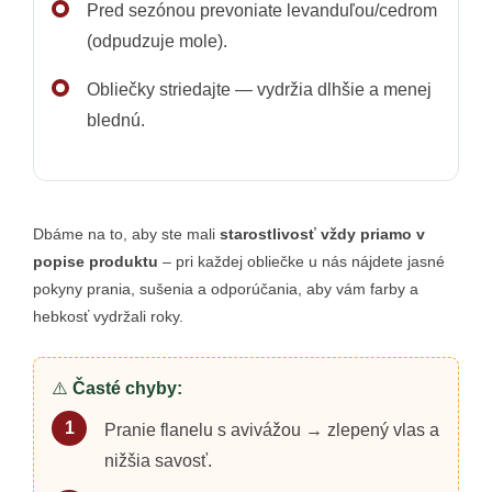
Pred sezónou prevoniate levanduľou/cedrom
(odpudzuje mole).
Obliečky striedajte — vydržia dlhšie a menej
blednú.
Dbáme na to, aby ste mali
starostlivosť vždy priamo v
popise produktu
– pri každej obliečke u nás nájdete jasné
pokyny prania, sušenia a odporúčania, aby vám farby a
hebkosť vydržali roky.
⚠️
Časté chyby:
Pranie flanelu s avivážou → zlepený vlas a
nižšia savosť.