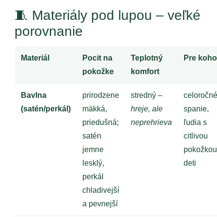
🧵 Materiály pod lupou – veľké
porovnanie
Materiál
Pocit na
Teplotný
Pre koho
pokožke
komfort
Bavlna
prirodzene
stredný –
celoročn
(satén/perkál)
mäkká,
hreje, ale
spanie,
priedušná;
neprehrieva
ľudia s
satén
citlivou
jemne
pokožkou
lesklý,
deti
perkál
chladivejší
a pevnejší