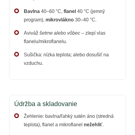
Bavlna
40–60 °C,
flanel
40 °C (jemný
program),
mikrovlákno
30–40 °C.
Aviváž
šetrne alebo vôbec
– zlepí vlas
flanelu/mikroflanelu.
Sušička: nízka teplota; alebo dosušiť na
vzduchu.
Údržba a skladovanie
Žehlenie: bavlna/ľahký satén áno (stredná
teplota), flanel a mikroflanel
nežehliť
.