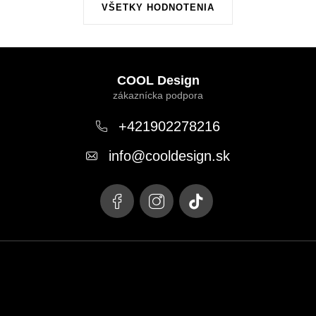
VŠETKY HODNOTENIA
Z
á
COOL Design
p
ä
+421902278216
t
info
@
cooldesign.sk
i
e