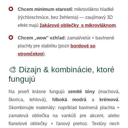
Chcem minimum starostí:
mikrovlákno hladké
(rýchloschnúce, bez žehlenia) — zaujímavý 3D
efekt majú
žakárové obliečky s mikrovláknom
.
Chcem „wow“ vzhľad:
zamat/velúr + bavlnené
plachty pre stabilitu (pozri
bordové so
stromčekmi
).
🎨 Dizajn & kombinácie, ktoré
fungujú
Na jeseň krásne fungujú
zemité tóny
(machová,
škorica, tehlová),
hlboká modrá
a
krémová
.
Skombinujte materiály: napríklad bavlnená plachta +
zamatová obliečka na vankúš pre akcent, alebo
flanelové obliečky + ľanový prehoz. Textúry nech