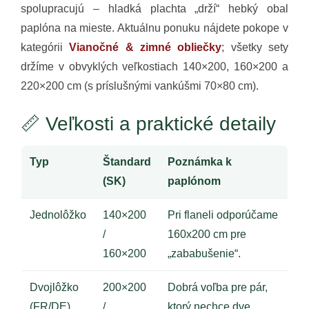
spolupracujú – hladká plachta „drží“ hebký obal
paplóna na mieste. Aktuálnu ponuku nájdete pokope v
kategórii
Vianočné & zimné obliečky
; všetky sety
držíme v obvyklých veľkostiach 140×200, 160×200 a
220×200 cm (s príslušnými vankúšmi 70×80 cm).
📏 Veľkosti a praktické detaily
Typ
Štandard
Poznámka k
(SK)
paplónom
Jednolôžko
140×200
Pri flaneli odporúčame
/
160x200 cm pre
160×200
„zababušenie“.
Dvojlôžko
200×200
Dobrá voľba pre pár,
(FR/DE)
/
ktorý nechce dve