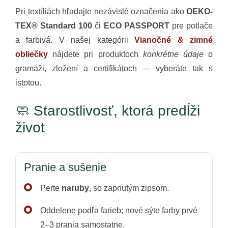
Pri textíliách hľadajte nezávislé označenia ako
OEKO-
TEX® Standard 100
či
ECO PASSPORT
pre potlače
a farbivá. V našej kategórii
Vianočné & zimné
obliečky
nájdete pri produktoch
konkrétne údaje
o
gramáži, zložení a certifikátoch — vyberáte tak s
istotou.
🧼 Starostlivosť, ktorá predĺži
život
Pranie a sušenie
Perte
naruby
, so zapnutým zipsom.
Oddelene podľa farieb; nové sýte farby prvé
2–3 prania samostatne.