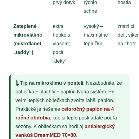
prvý dotyk
rýchlo
hostia
schne
Zateplené
extra
vysoký –
zmrzlíci,
mikrovlákno
hebké s
maximálne
deti, víke
(mikroflanel,
vlasom;
teplučko
na chate
„teddy“)
pocit
„deky“
🌡️
Tip na mikroklímu v posteli:
Nezabudnite, že
obliečka + plachty + paplón tvoria systém. Pri
veľmi teplých obliečkach zvoľte ľahší paplón.
Praktické je riešenie
celoročný paplón na 4
ročné obdobia
, kde si teplo poskladáte podľa
sezóny. K obliečkam sa hodí aj
antialergický
vankúš DreamMED 70×80
.