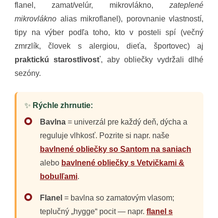
flanel, zamat/velúr, mikrovlákno,
zateplené
mikrovlákno
alias mikroflanel), porovnanie vlastností,
tipy na výber podľa toho, kto v posteli spí (večný
zmrzlík, človek s alergiou, dieťa, športovec) aj
praktickú starostlivosť
, aby obliečky vydržali dlhé
sezóny.
✨
Rýchle zhrnutie:
Bavlna
= univerzál pre každý deň, dýcha a
reguluje vlhkosť. Pozrite si napr. naše
bavlnené obliečky so Santom na saniach
alebo
bavlnené obliečky s Vetvičkami &
bobulľami
.
Flanel
= bavlna so zamatovým vlasom;
teplučný „hygge“ pocit — napr.
flanel s