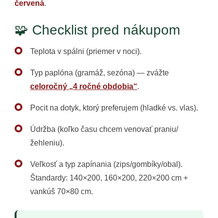
červená
.
🧩 Checklist pred nákupom
Teplota v spálni (priemer v noci).
Typ paplóna (gramáž, sezóna) — zvážte
celoročný „4 ročné obdobia“
.
Pocit na dotyk, ktorý preferujem (hladké vs. vlas).
Údržba (koľko času chcem venovať praniu/
žehleniu).
Veľkosť a typ zapínania (zips/gombíky/obal).
Štandardy: 140×200, 160×200, 220×200 cm +
vankúš 70×80 cm.