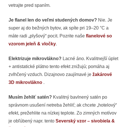
vetrajte pred spaním.
Je flanel len do veľmi studených domov?
Nie. Je
super aj do bežných bytov, ak spíte pri 19–20 °C a
máte radi „plyšový“ pocit. Pozrite naše
flanelové so
vzorom jeleň & vločky
.
Elektrizuje mikrovlákno?
Lacné áno. Kvalitnejší úplet
+ antistatické plátno tento efekt znižujú; pomáha aj
zvlhčený vzduch. Dizajnovo zaujímavé je
žakárové
3D mikrovlákno
.
Musím žehliť satén?
Kvalitný bavlnený satén po
správnom usušení netreba žehliť; ak chcete „hotelový“
efekt, prežehlite na nízkej teplote. Zo zimných motívov
je obľúbený napr. tento
Severský vzor – sivobiela &