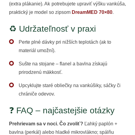
(extra plákanie). Ak potrebujete upraviť výšku vankúša,
praktický je model so zipsom
DreamMED 70×80
.
♻️ Udržateľnosť v praxi
Perte plné dávky pri nižších teplotách (ak to
materiál umožní).
Sušte na stojane – flanel a bavlna získajú
prirodzenú mäkkosť.
Upcyklujte staré obliečky na vankúšiky, sáčky či
chrániče odevov.
❓ FAQ – najčastejšie otázky
Prehrievam sa v noci. Čo zvoliť?
Ľahký paplón +
bavlna (perkál) alebo hladké mikrovlákno; spálňu