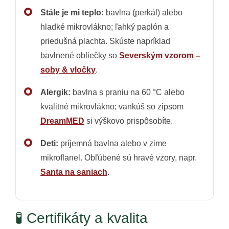
Stále je mi teplo:
bavlna (perkál) alebo
hladké mikrovlákno; ľahký paplón a
priedušná plachta. Skúste napríklad
bavlnené obliečky so
Severským vzorom –
soby & vločky
.
Alergik:
bavlna s praniu na 60 °C alebo
kvalitné mikrovlákno; vankúš so zipsom
DreamMED
si výškovo prispôsobíte.
Deti:
príjemná bavlna alebo v zime
mikroflanel. Obľúbené sú hravé vzory, napr.
Santa na saniach
.
🧪 Certifikáty a kvalita