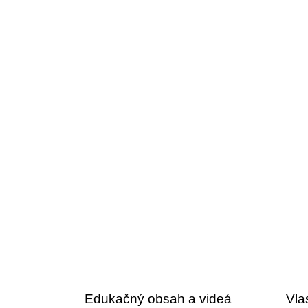
O
v
l
á
Edukačný obsah a videá
Vla
d