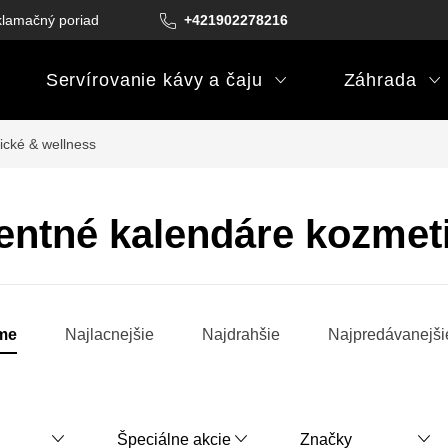
lamačný poriadok
Podmienky darčekových poukazov
+421902278216
Podm
Servírovanie kávy a čaju
Záhrada
cké & wellness
ntné kalendáre kozmeti
me
Najlacnejšie
Najdrahšie
Najpredávanejši
Špeciálne akcie
Značky