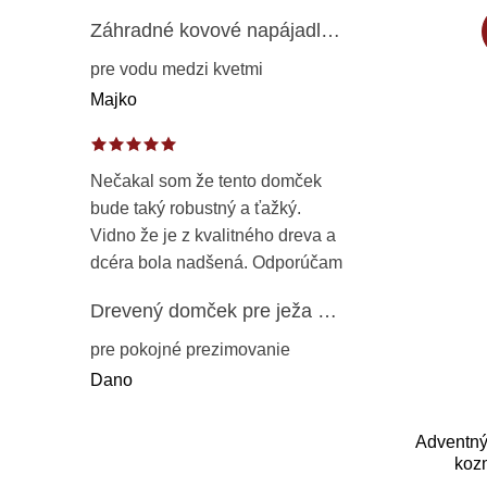
Záhradné kovové napájadlo pre vtáky 8 cm / 104 cm – dekorácia z patinovanej ocele v prírodnej hrdzi
pre vodu medzi kvetmi
Majko
Nečakal som že tento domček
bude taký robustný a ťažký.
Vidno že je z kvalitného dreva a
dcéra bola nadšená. Odporúčam
Drevený domček pre ježa – záhradný úkryt z opaľovaného dreva s vodoodolnou strechou 50 cm
pre pokojné prezimovanie
Dano
Adventný
koz