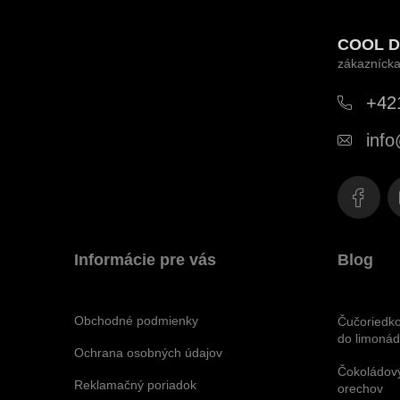
u
á
COOL D
p
ä
+42
t
info
i
e
Informácie pre vás
Blog
Obchodné podmienky
Čučoriedko
do limonád,
Ochrana osobných údajov
Čokoládový
Reklamačný poriadok
orechov