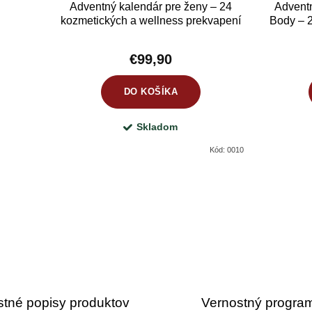
Adventný kalendár pre ženy – 24
Adventn
kozmetických a wellness prekvapení
Body – 
(sprchové gély, krémy, soli, doplnky)
€99,90
DO KOŠÍKA
Skladom
Kód:
0010
stné popisy produktov
Vernostný progra