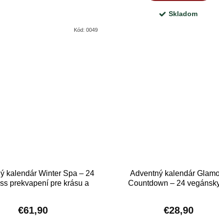
Skladom
Kód:
0049
ý kalendár Winter Spa – 24
Adventný kalendár Glam
ss prekvapení pre krásu a
Countdown – 24 vegánsk
relax
kozmetických produkto
€61,90
€28,90