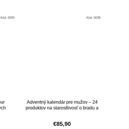
Kód:
0055
Kód:
0038
our
Adventný kalendár pre mužov – 24
ych
produktov na starostlivosť o bradu a
v
telo
€85,90