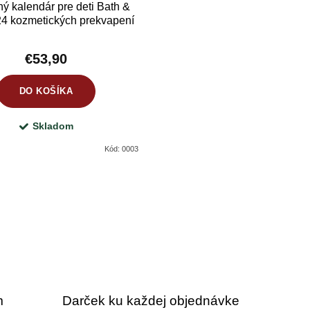
ý kalendár pre deti Bath &
24 kozmetických prekvapení
pre deti
€53,90
DO KOŠÍKA
Skladom
Kód:
0003
m
Darček ku každej objednávke