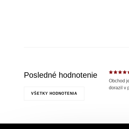
a
c
i
e
p
r
v
k
Posledné hodnotenie
y
Obchod je
dorazil v 
v
VŠETKY HODNOTENIA
ý
p
i
Z
s