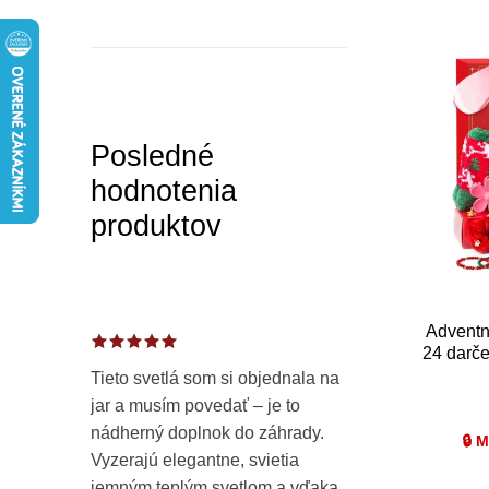
a
e
n
n
V
e
i
ý
l
e
p
Posledné
p
i
hodnotenia
r
s
produktov
o
p
d
r
Adventn
u
o
24 darče
a 
Tieto svetlá som si objednala na
k
d
jar a musím povedať – je to
t
u
nádherný doplnok do záhrady.
🔒 
Vyzerajú elegantne, svietia
o
k
jemným teplým svetlom a vďaka