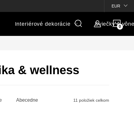
ienky súťaží
Michaelis GARDEN
Vlastné popisy produktov
EUR
NÁK
Interiérové dekorácie
Sviečky a vôn
KOŠÍ
ka & wellness
e
Abecedne
11
položiek celkom