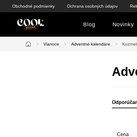
Prejsť
Obchodné podmienky
Ochrana osobných údajov
Rek
na
obsah
Blog
Novinky
Vianoce
Adventné kalendáre
Kozmeti
Domov
B
Adve
o
č
n
R
Odporúča
ý
a
p
d
Cena