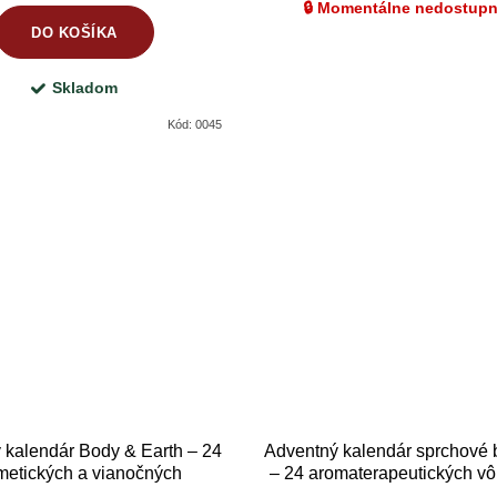
🔒 Momentálne nedostup
DO KOŠÍKA
Skladom
Kód:
0045
 kalendár Body & Earth – 24
Adventný kalendár sprchové
metických a vianočných
– 24 aromaterapeutických vô
prekvapení
relax v sprche