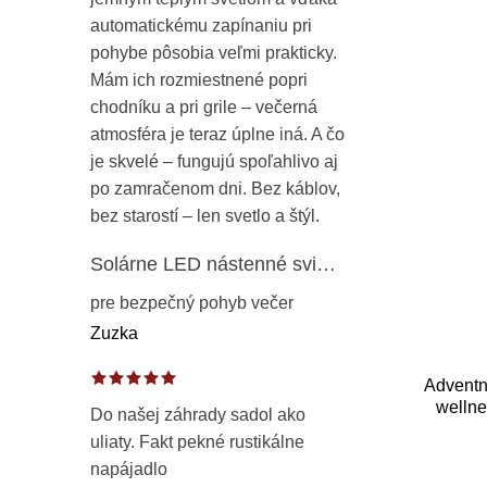
v
automatickému zapínaniu pri
t
pohybe pôsobia veľmi prakticky.
o
Mám ich rozmiestnené popri
chodníku a pri grile – večerná
v
atmosféra je teraz úplne iná. A čo
je skvelé – fungujú spoľahlivo aj
po zamračenom dni. Bez káblov,
bez starostí – len svetlo a štýl.
Solárne LED nástenné svietidlo s pohybovým a súmrakovým senzorom – vonkajšie fasádne osvetlenie IP65
pre bezpečný pohyb večer
Zuzka
Adventn
wellne
Do našej záhrady sadol ako
uliaty. Fakt pekné rustikálne
napájadlo