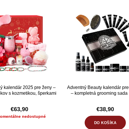
ý kalendár 2025 pre ženy –
Adventný Beauty kalendár pr
kov s kozmetikou, šperkami
– kompletná grooming sada 
vianočnými doplnkami
€63,90
€38,90
Momentálne nedostupné
DO KOŠÍKA