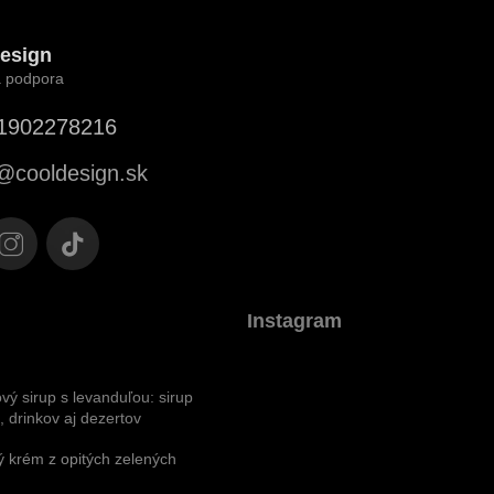
esign
1902278216
@
cooldesign.sk
Instagram
vý sirup s levanduľou: sirup
 drinkov aj dezertov
 krém z opitých zelených