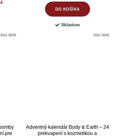
né
DO KOŠÍKA
Skladom
Kód:
0044
Kód:
0040
 bomby
Adventný kalendár Body & Earth – 24
ní pre
prekvapení s kozmetikou a
vianočnými dekoráciami