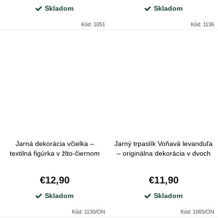
Skladom
Skladom
Kód:
1051
Kód:
1136
Jarná dekorácia včielka –
Jarný trpaslík Voňavá levanduľa
textilná figúrka v žlto-čiernom
– originálna dekorácia v dvoch
prevedení, 30 cm, 2 varianty
prevedeniach
€12,90
€11,90
Skladom
Skladom
Kód:
1130/ON
Kód:
1065/ON