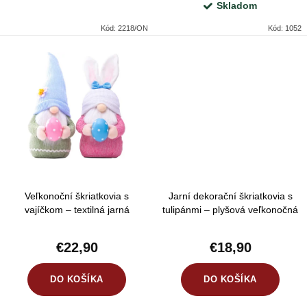
o
Skladom
v
Kód:
2218/ON
Kód:
1052
Veľkonoční škriatkovia s
Jarní dekorační škriatkovia s
vajíčkom – textilná jarná
tulipánmi – plyšová veľkonočná
dekorácia v pastelových farbách,
dekorácia v ružovej a sivej farbe,
sada 2 ks, 34–35 cm
sada 2 ks, 37 cm
€22,90
€18,90
DO KOŠÍKA
DO KOŠÍKA