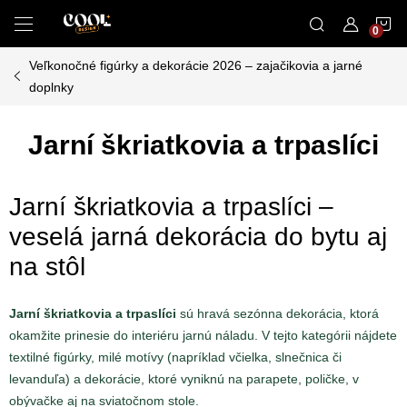
Prejsť
N
na
obsah
Veľkonočné figúrky a dekorácie 2026 – zajačikovia a jarné
K
doplnky
Jarní škriatkovia a trpaslíci
Jarní škriatkovia a trpaslíci –
veselá jarná dekorácia do bytu aj
na stôl
Jarní škriatkovia a trpaslíci
sú hravá sezónna dekorácia, ktorá
okamžite prinesie do interiéru jarnú náladu. V tejto kategórii nájdete
textilné figúrky, milé motívy (napríklad včielka, slnečnica či
levanduľa) a dekorácie, ktoré vyniknú na parapete, poličke, v
obývačke aj na sviatočnom stole.