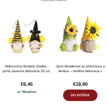
d
e
Najdrahšie
V
n
ý
Najpredávanejšie
i
p
e
Abecedne
i
p
s
r
p
o
r
d
Veľkonočný škriatok včielka –
Jarní škriatkovia so slnečnicou a
o
u
jarná závesná dekorácia 20 cm,
lienkou – textilná dekorácia v
d
2 varianty
žltej a zelenej farbe, sada 2 ks,
k
25 cm
u
€5,45
€18,90
t
k
Skladom
o
DO KOŠÍKA
t
v