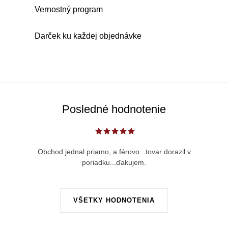
d
Vernostný program
a
c
Darček ku každej objednávke
i
e
p
r
v
Posledné hodnotenie
k
y
v
Obchod jednal priamo, a férovo...tovar dorazil v
ý
poriadku...ďakujem.
p
i
s
VŠETKY HODNOTENIA
u