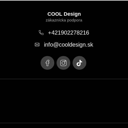
Z
á
COOL Design
p
ä
+421902278216
t
info
@
cooldesign.sk
i
e