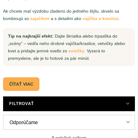
Ak chcete mať výzdobu zladenú do jedného štýlu, skvelo sa
kombinujú so
zajačikmi
a s detailmi ako
vajíčka a kraslice
.
Tip na najkrajší efekt:
Dajte škriatka alebo trpaslíka do
„scény“ – vedľa neho drobné vajíčka/kraslice, vetvičky alebo
kvet a pridajte jemné svetlo zo
sviečky
. Vyzerá to
premyslene, ale je to hotové za pár minút.
ČÍTAŤ VIAC
FILTROVAŤ
R
Odporúčame
a
Najlacnejšie
9
položiek celkom