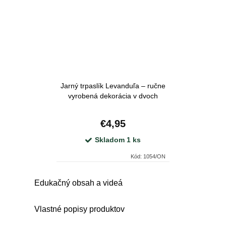
Jarný trpaslík Levanduľa – ručne
vyrobená dekorácia v dvoch
prevedeniach
€4,95
Skladom
1 ks
Kód:
1054/ON
O
Edukačný obsah a videá
v
l
Vlastné popisy produktov
á