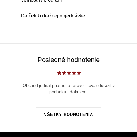
d
a
c
Darček ku každej objednávke
i
e
p
r
v
Posledné hodnotenie
k
y
v
Obchod jednal priamo, a férovo...tovar dorazil v
ý
poriadku...ďakujem.
p
i
s
VŠETKY HODNOTENIA
u
Z