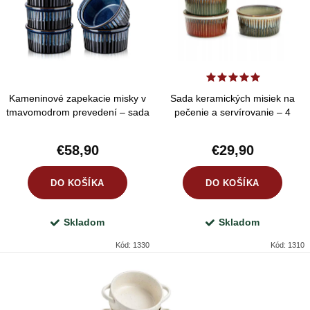
e
Abecedne
i
p
s
r
p
o
r
d
Kameninové zapekacie misky v
Sada keramických misiek na
o
u
tmavomodrom prevedení – sada
pečenie a servírovanie – 4
d
na dezerty, dipy a mini porcie
farebné varianty
k
u
€58,90
€29,90
t
k
o
DO KOŠÍKA
DO KOŠÍKA
t
v
o
Skladom
Skladom
v
Kód:
1330
Kód:
1310