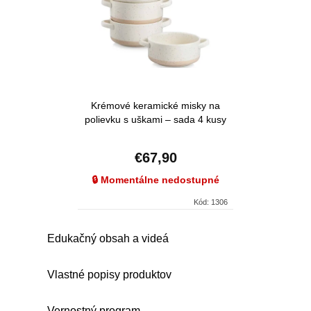
Krémové keramické misky na
polievku s uškami – sada 4 kusy
900 ml
€67,90
🔒 Momentálne nedostupné
Kód:
1306
O
Edukačný obsah a videá
v
l
Vlastné popisy produktov
á
Vernostný program