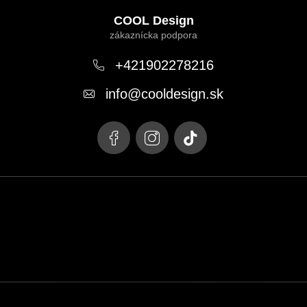
á
COOL Design
p
ä
+421902278216
t
info
@
cooldesign.sk
i
e