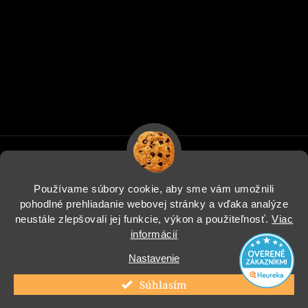
Používame súbory cookie, aby sme vám umožnili
pohodlné prehliadanie webovej stránky a vďaka analýze
Informácie pre vás
neustále zlepšovali jej funkcie, výkon a použiteľnosť.
Viac
informácií
Blog
Nastavenie
Instagram
Súhlasím