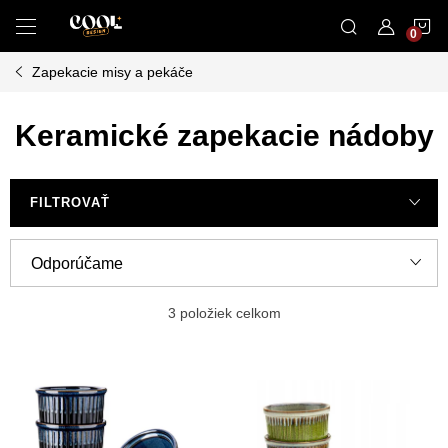
Prejsť
N
na
obsah
Zapekacie misy a pekáče
K
Keramické zapekacie nádoby
FILTROVAŤ
R
Odporúčame
a
Najlacnejšie
d
3
položiek celkom
e
Najdrahšie
V
n
ý
Najpredávanejšie
i
p