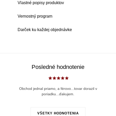
l
Vlastné popisy produktov
á
d
Vernostný program
a
c
Darček ku každej objednávke
i
e
p
r
v
Posledné hodnotenie
k
y
v
Obchod jednal priamo, a férovo...tovar dorazil v
ý
poriadku...ďakujem.
p
i
s
VŠETKY HODNOTENIA