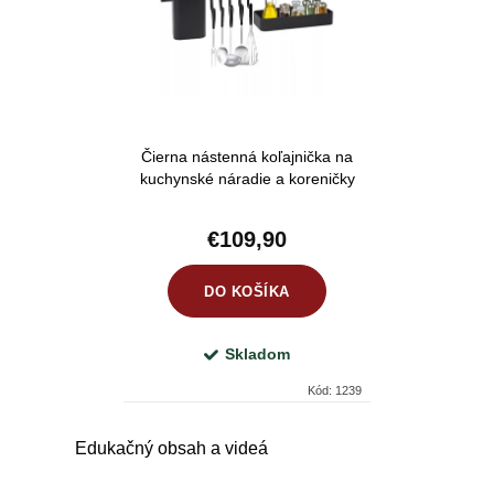
e
Abecedne
i
p
s
r
p
o
r
d
Čierna nástenná koľajnička na
o
u
kuchynské náradie a koreničky
d
k
u
€109,90
t
k
o
DO KOŠÍKA
t
v
o
Skladom
v
Kód:
1239
O
Edukačný obsah a videá
v