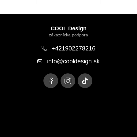
u
Z
á
COOL Design
p
ä
+421902278216
t
info
@
cooldesign.sk
i
e