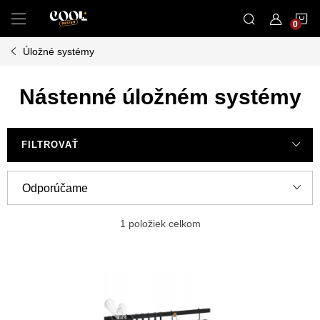
Prejsť
N
na
obsah
Úložné systémy
K
Nástenné úložném systémy
FILTROVAŤ
R
Odporúčame
a
Najlacnejšie
d
1
položiek celkom
e
Najdrahšie
V
n
ý
Najpredávanejšie
i
p