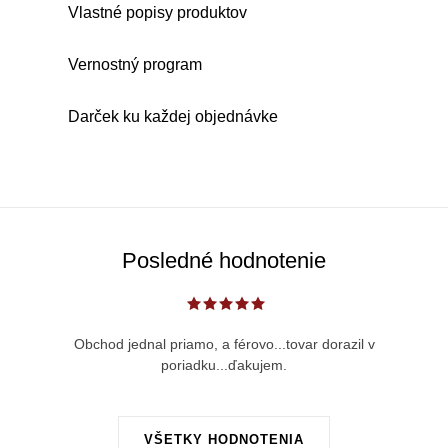
i
Vlastné popisy produktov
n
e
k
p
Vernostný program
o
r
v
v
Darček ku každej objednávke
a
k
n
y
i
v
e
ý
p
Posledné hodnotenie
i
s
u
Obchod jednal priamo, a férovo...tovar dorazil v
poriadku...ďakujem.
VŠETKY HODNOTENIA