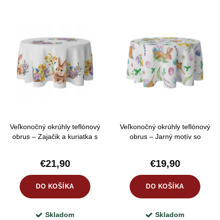
e
Najdrahšie
V
n
ý
Najpredávanejšie
i
p
e
Abecedne
i
p
s
r
p
o
r
d
Veľkonočný okrúhly teflónový
Veľkonočný okrúhly teflónový
o
u
obrus – Zajačik a kuriatka s
obrus – Jarný motív so
d
farebnými vajíčkami
zajačikom a kuriatkami
k
u
€21,90
€19,90
t
k
o
DO KOŠÍKA
DO KOŠÍKA
t
v
o
Skladom
Skladom