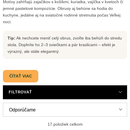
Motívy zahŕňajú zajačikov s košíkmi, kuriatka, vajíčka v kvetoch či
jemné pastelové kompozície. Obrusy aj behúne sa hodia do
kuchyne, jedálne aj na sviatočné rodinné stretnutia počas Veľkej
noci.
Tip:
Ak nechcete meniť celý obrus, zvoľte iba behúň do stredu
stola. Doplníte ho 2–3 sviečkami a pár kraslicami – efekt je
výrazný, ale stále elegantný.
ČÍTAŤ VIAC
FILTROVAŤ
R
Odporúčame
a
Najlacnejšie
d
17
položiek celkom