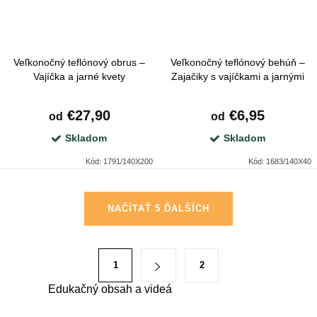
Veľkonočný teflónový obrus –
Veľkonočný teflónový behúň –
Vajíčka a jarné kvety
Zajačiky s vajíčkami a jarnými
kvetmi
€27,90
€6,95
od
od
Skladom
Skladom
Kód:
1791/140X200
Kód:
1683/140X40
O
NAČÍTAŤ 5 ĎALŠÍCH
v
l
á
S
1
2
d
t
a
Edukačný obsah a videá
r
c
á