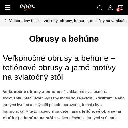
Prejsť
N
na
obsah
Veľkonočný textil – záclony, obrusy, behúne, obliečky na vankúše
K
Obrusy a behúne
Veľkonočné obrusy a behúne –
teflónové obrusy a jarné motívy
na sviatočný stôl
Veľkonočné obrusy a behúne
sú základom sviatočného
stolovania. Stačí jeden výrazný motív so zajačikmi, kraslicami alebo
jarnými kvetmi a celý stôl pôsobí upravene, tematicky a
harmonicky. V tejto kategórii nájdete najmä
teflónové obrusy (aj
okrúhle)
a
behúne na stôl
s veľkonočnými a jarnými scénami.