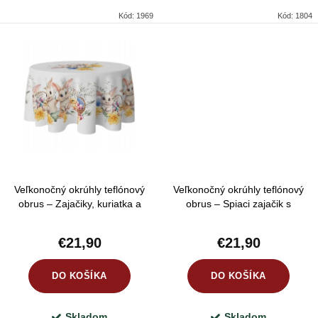
v
Kód:
1969
Kód:
1804
Veľkonočný okrúhly teflónový
Veľkonočný okrúhly teflónový
obrus – Zajačiky, kuriatka a
obrus – Spiaci zajačik s
košíky s vajíčkami
kuriatkom
€21,90
€21,90
DO KOŠÍKA
DO KOŠÍKA
Skladom
Skladom