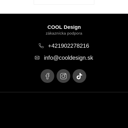
Z
á
COOL Design
p
ä
+421902278216
t
info
@
cooldesign.sk
i
e