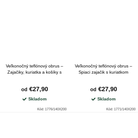
Veľkonočný teflónový obrus –
Veľkonočný teflónový obrus –
Zajačiky, kuriatka a košíky s
Spiaci zajačik s kuriatkom
vajíčkami
€27,90
€27,90
od
od
Skladom
Skladom
Kód:
1776/140X200
Kód:
1771/140X200