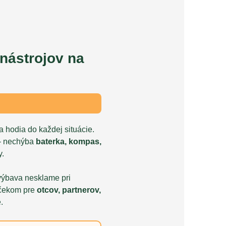
 nástrojov na
a hodia do každej situácie.
 – nechýba
baterka, kompas,
y.
s výbava nesklame pri
rčekom pre
otcov, partnerov,
.