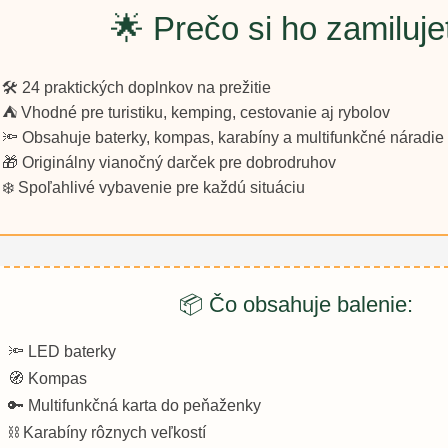
🌟 Prečo si ho zamiluje
🛠️ 24 praktických doplnkov na prežitie
⛺ Vhodné pre turistiku, kemping, cestovanie aj rybolov
🔦 Obsahuje baterky, kompas, karabíny a multifunkčné náradie
🎁 Originálny vianočný darček pre dobrodruhov
❄️ Spoľahlivé vybavenie pre každú situáciu
📦 Čo obsahuje balenie:
🔦 LED baterky
🧭 Kompas
🔑 Multifunkčná karta do peňaženky
⛓️ Karabíny rôznych veľkostí