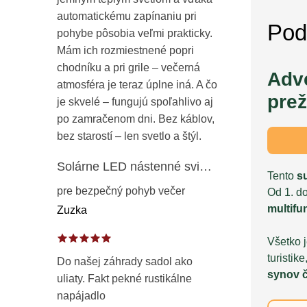
automatickému zapínaniu pri
Pod
pohybe pôsobia veľmi prakticky.
Mám ich rozmiestnené popri
chodníku a pri grile – večerná
Adve
atmosféra je teraz úplne iná. A čo
prež
je skvelé – fungujú spoľahlivo aj
po zamračenom dni. Bez káblov,
bez starostí – len svetlo a štýl.
Solárne LED nástenné svietidlo s pohybovým a súmrakovým senzorom – vonkajšie fasádne osvetlenie IP65
Tento
s
pre bezpečný pohyb večer
Od 1. d
multifu
Zuzka
Všetko 
turisti
Do našej záhrady sadol ako
synov č
uliaty. Fakt pekné rustikálne
napájadlo