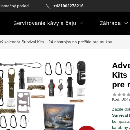
lamačný poriadok
Podmienky darčekových poukazov
+421902278216
Podm
Servírovanie kávy a čaju
Záhrada
ý kalendár Survival Kits – 24 nástrojov na prežitie pre mužov
Adve
Kits
pre
Kód:
004
Zažite d
Survival 
kompasu, 
karabíny 