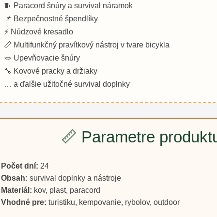
🧵 Paracord šnúry a survival náramok
📌 Bezpečnostné špendlíky
⚡ Núdzové kresadlo
📏 Multifunkčný pravítkový nástroj v tvare bicykla
🪢 Upevňovacie šnúry
🔧 Kovové pracky a držiaky
… a ďalšie užitočné survival doplnky
📏 Parametre produkt
Počet dní:
24
Obsah:
survival doplnky a nástroje
Materiál:
kov, plast, paracord
Vhodné pre:
turistiku, kempovanie, rybolov, outdoor