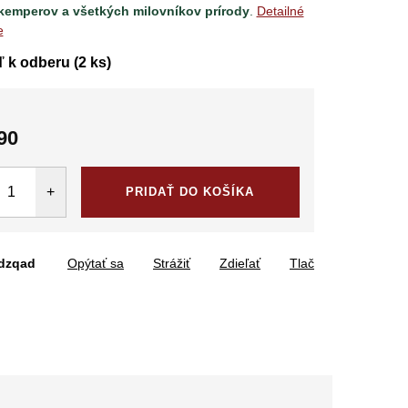
 kemperov a všetkých milovníkov prírody
.
Detailné
e
ď k odberu
(2 ks)
90
tková
PRIDAŤ DO KOŠÍKA
dzqad
Opýtať sa
Strážiť
Zdieľať
Tlač