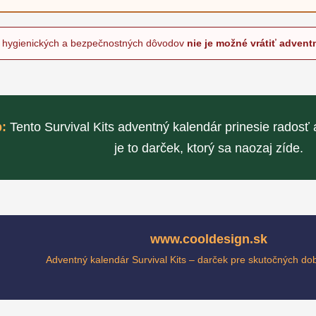
Z hygienických a bezpečnostných dôvodov
nie je možné vrátiť advent
p:
Tento Survival Kits adventný kalendár prinesie radosť a
je to darček, ktorý sa naozaj zíde.
www.cooldesign.sk
Adventný kalendár Survival Kits – darček pre skutočných do