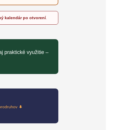
ný kalendár po otvorení
.
j praktické využitie –
brodruhov 🌲