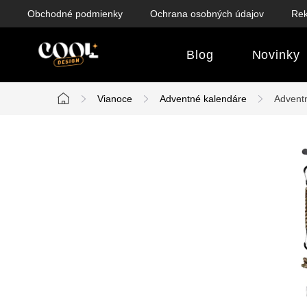
Prejsť
Obchodné podmienky
Ochrana osobných údajov
Rek
na
obsah
Blog
Novinky
Vianoce
Adventné kalendáre
Adventn
Domov
B
o
č
n
ý
p