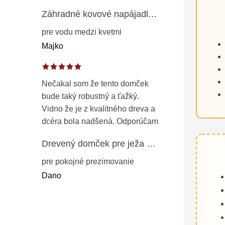
Záhradné kovové napájadlo pre vtáky 8 cm / 104 cm – dekorácia z patinovanej ocele v prírodnej hrdzi
pre vodu medzi kvetmi
Majko
Nečakal som že tento domček
bude taký robustný a ťažký.
Vidno že je z kvalitného dreva a
dcéra bola nadšená. Odporúčam
Drevený domček pre ježa – záhradný úkryt z opaľovaného dreva s vodoodolnou strechou 50 cm
pre pokojné prezimovanie
Dano