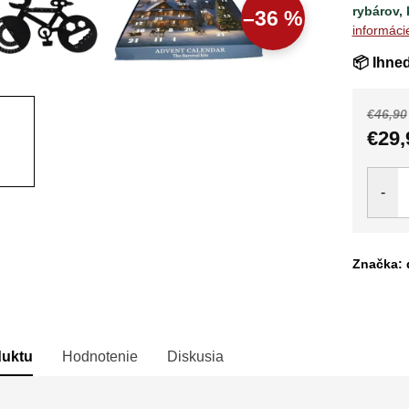
rybárov,
–36 %
informáci
📦 Ihne
€46,90
€29,
Jedno
cena:
Značka: 
duktu
Hodnotenie
Diskusia