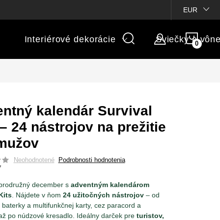
ienky súťaží
Michaelis GARDEN
Vlastné popisy produktov
EUR
NÁK
Interiérové dekorácie
Sviečky a vôn
KOŠÍ
ntný kalendár Survival
 – 24 nástrojov na prežitie
 mužov
Neohodnotené
Podrobnosti hodnotenia
7
obrodružný december s
adventným kalendárom
Kits
. Nájdete v ňom
24 užitočných nástrojov
– od
baterky a multifunkčnej karty, cez paracord a
až po núdzové kresadlo. Ideálny darček pre
turistov,