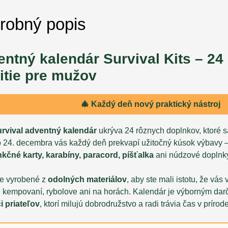
robný popis
ntný kalendár Survival Kits – 24
itie pre mužov
🎄 Každý deň nový praktický nástroj
urvival adventný kalendár
ukrýva 24 rôznych doplnkov, ktoré s
o 24. decembra vás každý deň prekvapí užitočný kúsok výbavy
nkčné karty, karabíny, paracord, píšťalka
ani núdzové doplnk
je vyrobené z
odolných materiálov
, aby ste mali istotu, že vá
ke, kempovaní, rybolove ani na horách. Kalendár je výborným da
i priateľov
, ktorí milujú dobrodružstvo a radi trávia čas v prírode