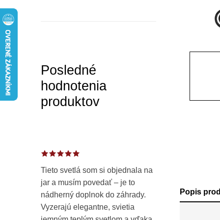
a
n
e
l
Posledné
hodnotenia
produktov
Tieto svetlá som si objednala na
jar a musím povedať – je to
Popis pro
nádherný doplnok do záhrady.
Vyzerajú elegantne, svietia
jemným teplým svetlom a vďaka