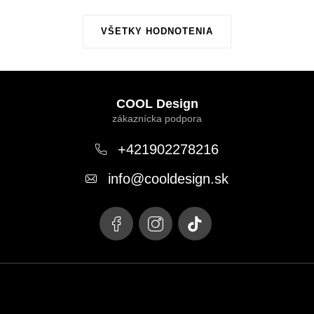
VŠETKY HODNOTENIA
Z
á
COOL Design
p
ä
+421902278216
t
info
@
cooldesign.sk
i
e