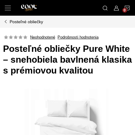
Prejsť
N
na
obsah
Posteľné obliečky
K
Neohodnotené
Podrobnosti hodnotenia
Posteľné obliečky Pure White
– snehobiela bavlnená klasika
s prémiovou kvalitou