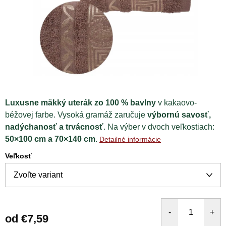
Luxusne mäkký uterák zo 100 % bavlny
v kakaovo-
béžovej farbe. Vysoká gramáž zaručuje
výbornú savosť,
nadýchanosť a trvácnosť
. Na výber v dvoch veľkostiach:
50×100 cm a 70×140 cm
.
Detailné informácie
Veľkosť
od
€7,59