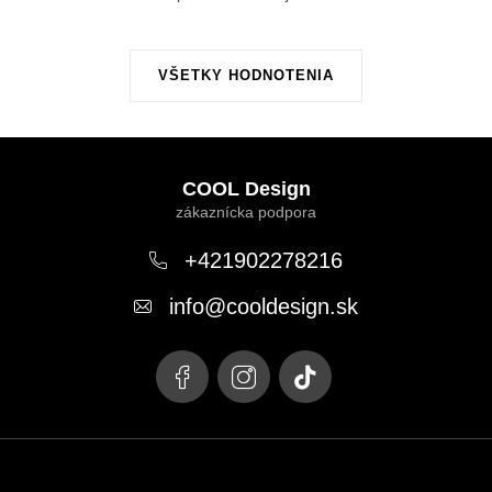
VŠETKY HODNOTENIA
Z
á
COOL Design
p
ä
+421902278216
t
info
@
cooldesign.sk
i
e