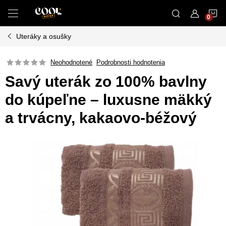
Prejsť
N
na
obsah
Uteráky a osušky
K
Neohodnotené
Podrobnosti hodnotenia
Savý uterák zo 100% bavlny
do kúpeľne – luxusne mäkký
a trvácny, kakaovo-béžový