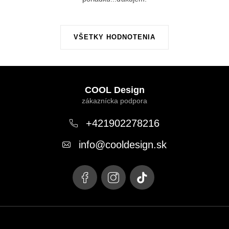
VŠETKY HODNOTENIA
Z
á
COOL Design
p
ä
+421902278216
t
info
@
cooldesign.sk
i
e