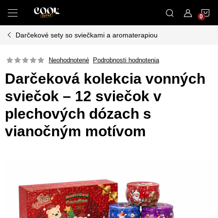
Prejsť
N
na
obsah
Darčekové sety so sviečkami a aromaterapiou
K
Neohodnotené
Podrobnosti hodnotenia
Darčeková kolekcia vonných
sviečok – 12 sviečok v
plechových dózach s
vianočným motívom