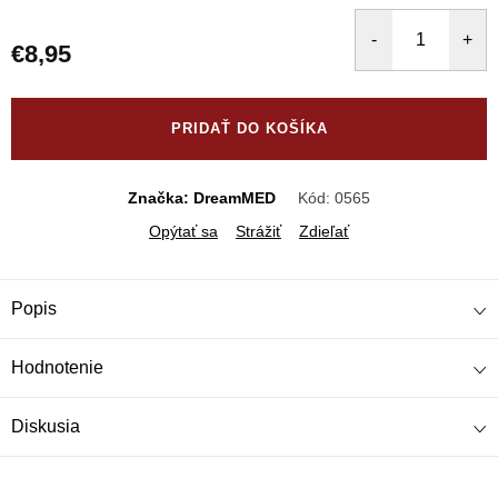
€8,95
Jednotková
cena:
PRIDAŤ DO KOŠÍKA
Značka: DreamMED
Kód:
0565
Opýtať sa
Strážiť
Zdieľať
Popis
Hodnotenie
Diskusia