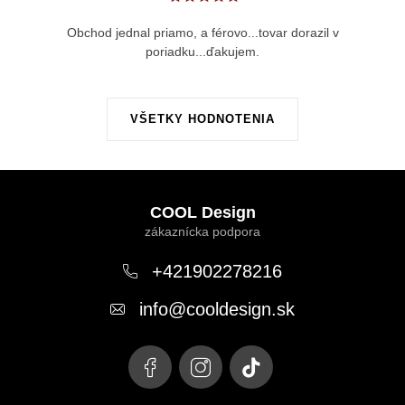
Obchod jednal priamo, a férovo...tovar dorazil v
poriadku...ďakujem.
VŠETKY HODNOTENIA
Z
á
COOL Design
p
ä
+421902278216
t
info
@
cooldesign.sk
i
e