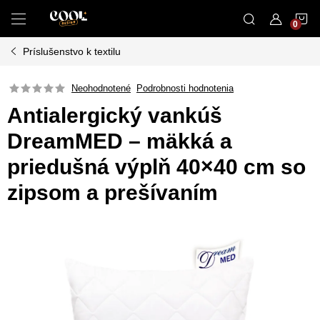
Prejsť
N
na
obsah
Príslušenstvo k textilu
K
Neohodnotené
Podrobnosti hodnotenia
Antialergický vankúš
DreamMED – mäkká a
priedušná výplň 40×40 cm so
zipsom a prešívaním