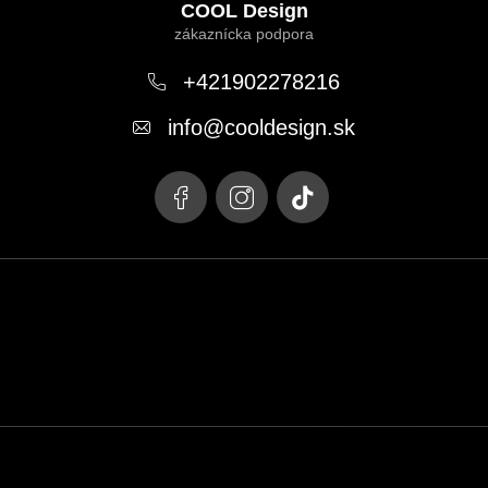
á
COOL Design
p
ä
+421902278216
t
info
@
cooldesign.sk
i
e