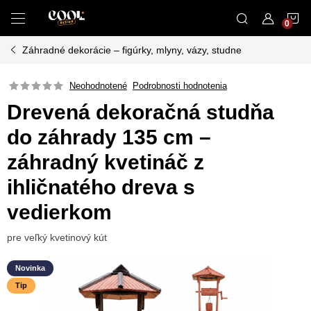
Prejsť
N
na
obsah
Záhradné dekorácie – figúrky, mlyny, vázy, studne
K
Neohodnotené
Podrobnosti hodnotenia
Drevená dekoračná studňa
do záhrady 135 cm –
záhradný kvetináč z
ihličnatého dreva s
vedierkom
pre veľký kvetinový kút
Novinka
Tip