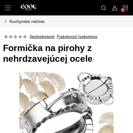
Prejsť
N
na
obsah
Kuchynské náčinie
K
Neohodnotené
Podrobnosti hodnotenia
Formička na pirohy z
nehrdzavejúcej ocele