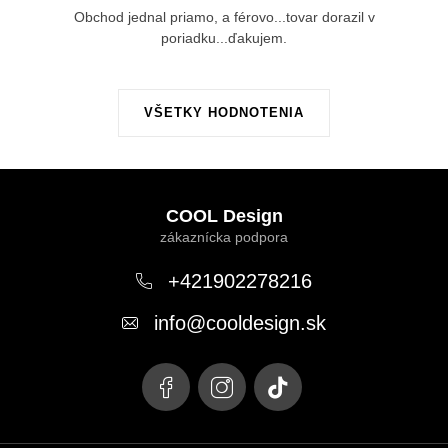
Obchod jednal priamo, a férovo...tovar dorazil v
poriadku...ďakujem.
VŠETKY HODNOTENIA
Z
á
COOL Design
p
ä
+421902278216
t
info
@
cooldesign.sk
i
e