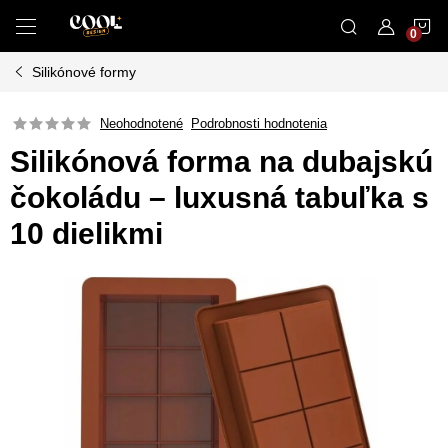
Prejsť
N
na
obsah
Silikónové formy
K
Neohodnotené
Podrobnosti hodnotenia
Silikónová forma na dubajskú
čokoládu – luxusná tabuľka s
10 dielikmi