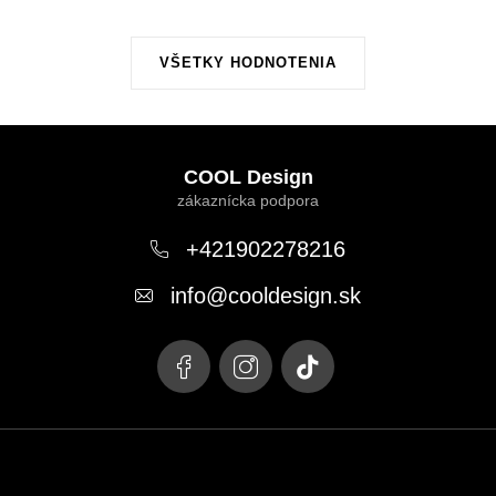
VŠETKY HODNOTENIA
Z
á
COOL Design
p
ä
+421902278216
t
info
@
cooldesign.sk
i
e