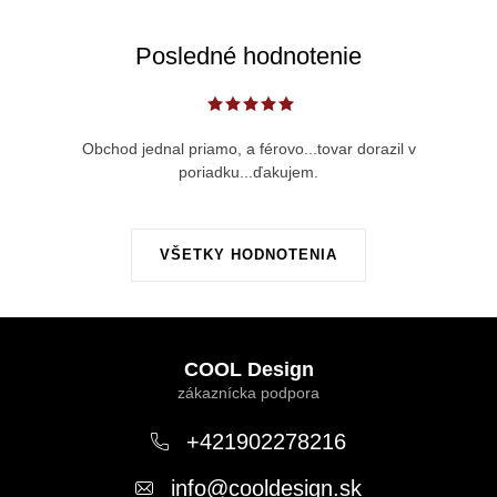
Posledné hodnotenie
Obchod jednal priamo, a férovo...tovar dorazil v
poriadku...ďakujem.
VŠETKY HODNOTENIA
Z
á
COOL Design
p
ä
+421902278216
t
info
@
cooldesign.sk