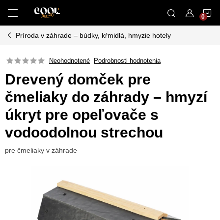
Prejsť
N
na
obsah
Príroda v záhrade – búdky, kŕmidlá, hmyzie hotely
K
Neohodnotené
Podrobnosti hodnotenia
Drevený domček pre
čmeliaky do záhrady – hmyzí
úkryt pre opeľovače s
vodoodolnou strechou
pre čmeliaky v záhrade