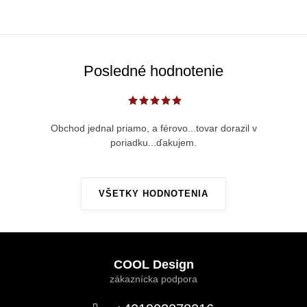
Posledné hodnotenie
Obchod jednal priamo, a férovo...tovar dorazil v
poriadku...ďakujem.
VŠETKY HODNOTENIA
Z
á
COOL Design
p