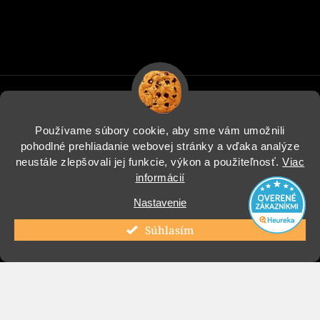
Používame súbory cookie, aby sme vám umožnili
pohodlné prehliadanie webovej stránky a vďaka analýze
Informácie pre vás
neustále zlepšovali jej funkcie, výkon a použiteľnosť.
Viac
informácií
Blog
Nastavenie
Instagram
Súhlasím
Copyright 2026
COOL Design
. Všetky práva vyhradené.
Vytvoril Shoptet