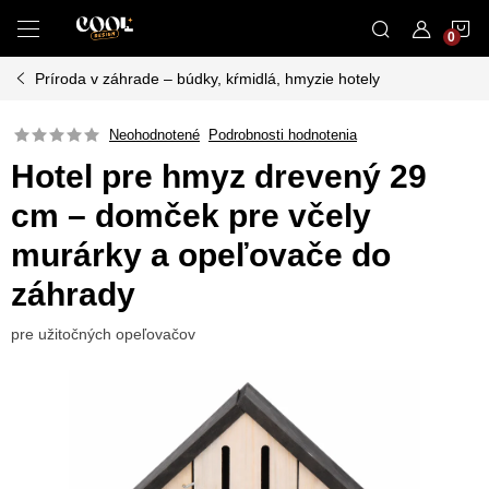
Prejsť
N
na
obsah
Príroda v záhrade – búdky, kŕmidlá, hmyzie hotely
K
Neohodnotené
Podrobnosti hodnotenia
Hotel pre hmyz drevený 29
cm – domček pre včely
murárky a opeľovače do
záhrady
pre užitočných opeľovačov