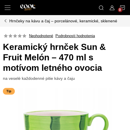
Prejsť
N
na
obsah
Hrnčeky na kávu a čaj – porcelánové, keramické, sklenené
K
Neohodnotené
Podrobnosti hodnotenia
Keramický hrnček Sun &
Fruit Melón – 470 ml s
motívom letného ovocia
na veselé každodenné pitie kávy a čaju
Tip