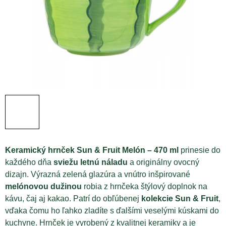
Keramický hrnček Sun & Fruit Melón – 470 ml
prinesie do
každého dňa
sviežu letnú náladu
a originálny ovocný
dizajn. Výrazná zelená glazúra a vnútro inšpirované
melónovou dužinou
robia z hrnčeka štýlový doplnok na
kávu, čaj aj kakao. Patrí do obľúbenej
kolekcie Sun & Fruit
,
vďaka čomu ho ľahko zladíte s ďalšími veselými kúskami do
kuchyne. Hrnček je vyrobený z kvalitnej keramiky a je