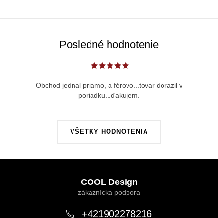
Posledné hodnotenie
Obchod jednal priamo, a férovo...tovar dorazil v
poriadku...ďakujem.
VŠETKY HODNOTENIA
Z
á
COOL Design
p
ä
+421902278216