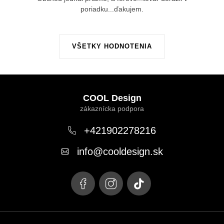
poriadku...ďakujem.
VŠETKY HODNOTENIA
Z
á
COOL Design
p
ä
+421902278216
t
info
@
cooldesign.sk
i
e