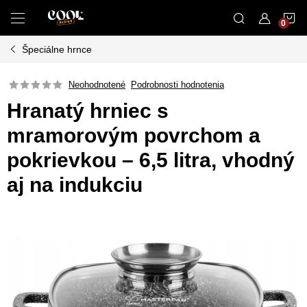
Prejsť
N
na
obsah
Špeciálne hrnce
K
Neohodnotené
Podrobnosti hodnotenia
Hranatý hrniec s
mramorovým povrchom a
pokrievkou – 6,5 litra, vhodný
aj na indukciu