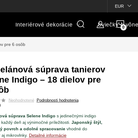
ienky súťaží
Michaelis GARDEN
Vlastné popisy produktov
EUR
NÁK
Interiérové dekorácie
Sviečky a vôn
KOŠÍ
ov pre 6 osôb
elánová súprava tanierov
ne Indigo – 18 dielov pre
ôb
Neohodnotené
Podrobnosti hodnotenia
9
ová súprava Selene Indigo
s jedinečnými indigo
 každý deň aj výnimočné príležitosti.
Japonský štýl,
ý povrch a odolné spracovanie
vhodné do
aj mikrovlnky.
Detailné informácie