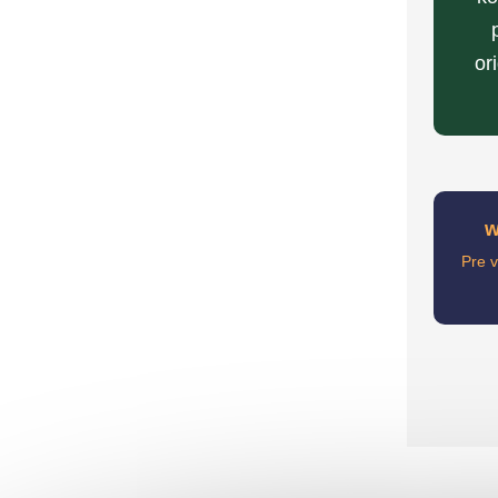
or
w
Pre 