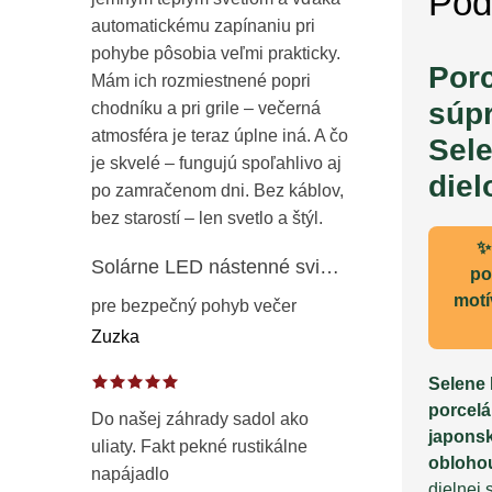
Pod
automatickému zapínaniu pri
pohybe pôsobia veľmi prakticky.
Por
Mám ich rozmiestnené popri
súpr
chodníku a pri grile – večerná
atmosféra je teraz úplne iná. A čo
Sele
je skvelé – fungujú spoľahlivo aj
diel
po zamračenom dni. Bez káblov,
bez starostí – len svetlo a štýl.
✨
Solárne LED nástenné svietidlo s pohybovým a súmrakovým senzorom – vonkajšie fasádne osvetlenie IP65
po
motí
pre bezpečný pohyb večer
Zuzka
Selene 
porcelá
Do našej záhrady sadol ako
japons
uliaty. Fakt pekné rustikálne
obloho
napájadlo
dielnej