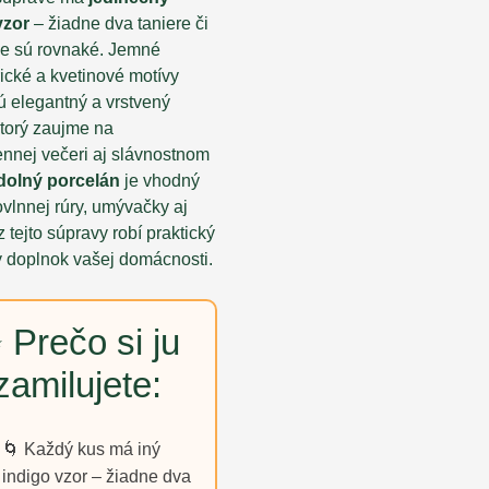
vzor
– žiadne dva taniere či
ie sú rovnaké. Jemné
ické a kvetinové motívy
ú elegantný a vrstvený
ktorý zaujme na
nnej večeri aj slávnostnom
dolný porcelán
je vhodný
vlnnej rúry, umývačky aj
 z tejto súpravy robí praktický
y doplnok vašej domácnosti.
 Prečo si ju
zamilujete:
🌀 Každý kus má iný
indigo vzor – žiadne dva