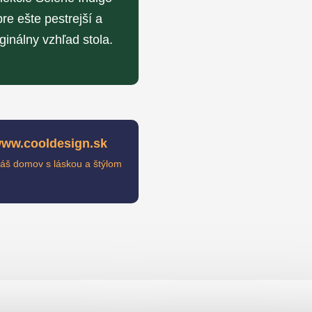
pre ešte pestrejší a
iginálny vzhľad stola.
ww.cooldesign.sk
váš domov s láskou a štýlom