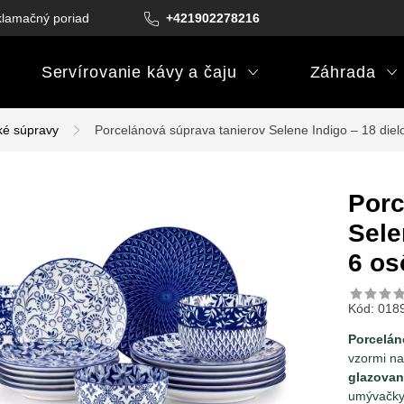
lamačný poriadok
Podmienky darčekových poukazov
+421902278216
Podm
Servírovanie kávy a čaju
Záhrada
ké súpravy
Porcelánová súprava tanierov Selene Indigo – 18 diel
Porc
Sele
6 os
Kód:
018
Porcelán
vzormi na
glazovan
umývačky 