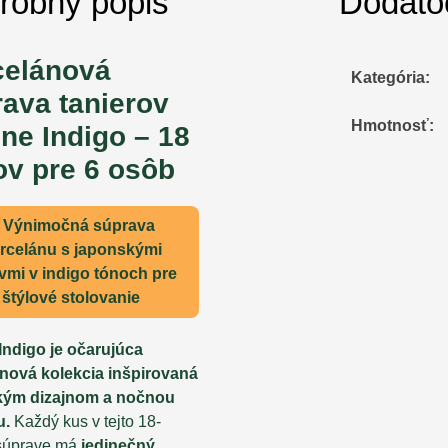
robný popis
Dodato
celánová
Kategória
:
ava tanierov
Hmotnosť
:
ne Indigo – 18
ov pre 6 osôb
 Výnimočná súprava
rcelánu s japonskými
vmi v indigo tónoch pre
štýlové stolovanie
Indigo je očarujúca
nová kolekcia inšpirovaná
kým dizajnom a nočnou
u.
Každý kus v tejto 18-
 súprave má
jedinečný