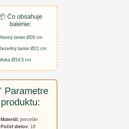
📦 Čo obsahuje
balenie:
Hlavný tanier Ø26 cm
Dezertný tanier Ø21 cm
Miska Ø14,5 cm
 Parametre
produktu:
Materiál:
porcelán
Počet dielov:
18