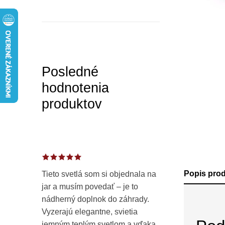
a
n
e
l
Posledné
hodnotenia
produktov
Popis pro
Tieto svetlá som si objednala na
jar a musím povedať – je to
nádherný doplnok do záhrady.
Vyzerajú elegantne, svietia
jemným teplým svetlom a vďaka