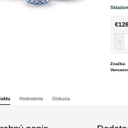
Sklado
€128
Jedno
cena:
Značka:
Vancass
duktu
Hodnotenie
Diskusia