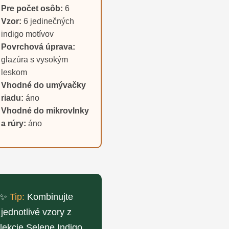
Pre počet osôb:
6
Vzor:
6 jedinečných
indigo motívov
Povrchová úprava:
glazúra s vysokým
leskom
Vhodné do umývačky
riadu:
áno
Vhodné do mikrovlnky
a rúry:
áno
✨
Tip:
Kombinujte
jednotlivé vzory z
lekcie Selene Indigo