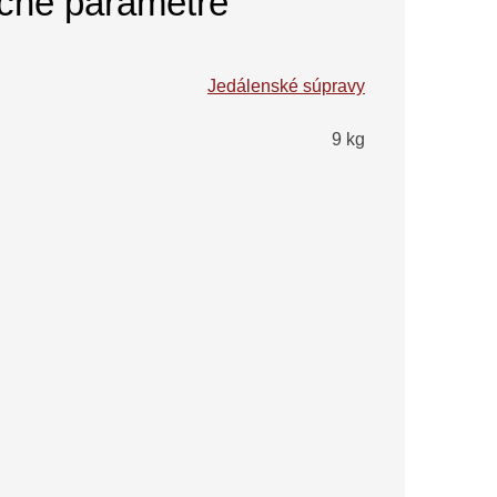
čné parametre
Jedálenské súpravy
9 kg