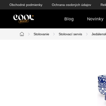
Prejsť
Obchodné podmienky
Ochrana osobných údajov
Rek
na
obsah
Blog
Novinky
Stolovanie
Stolovací servis
Jedálens
Domov
B
o
č
n
ý
p