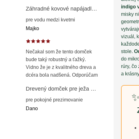
indigo 
Záhradné kovové napájadlo pre vtáky 8 cm / 104 cm – dekorácia z patinovanej ocele v prírodnej hrdzi
misky n
pre vodu medzi kvetmi
geometr
Majko
vytváraj
vizuál, 
každode
stole.
O
Nečakal som že tento domček
do mikro
bude taký robustný a ťažký.
rúry, čo
Vidno že je z kvalitného dreva a
a krásn
dcéra bola nadšená. Odporúčam
Drevený domček pre ježa – záhradný úkryt z opaľovaného dreva s vodoodolnou strechou 50 cm
✨
pre pokojné prezimovanie
Dano