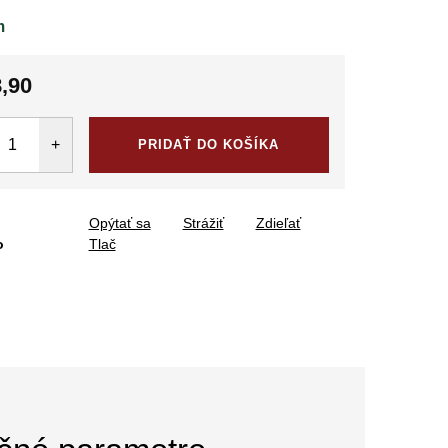
m
,90
tková
PRIDAŤ DO KOŠÍKA
Opýtať sa
Strážiť
Zdieľať
o
Tlač