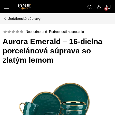
Prejsť
N
na
obsah
Jedálenské súpravy
K
Neohodnotené
Podrobnosti hodnotenia
Aurora Emerald – 16-dielna
porcelánová súprava so
zlatým lemom