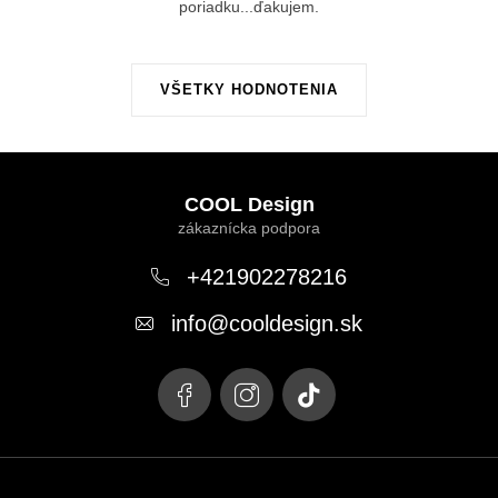
poriadku...ďakujem.
VŠETKY HODNOTENIA
Z
á
COOL Design
p
ä
+421902278216
t
info
@
cooldesign.sk
i
e