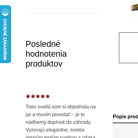
a
n
e
l
Posledné
hodnotenia
produktov
Tieto svetlá som si objednala na
jar a musím povedať – je to
Popis pro
nádherný doplnok do záhrady.
Vyzerajú elegantne, svietia
jemným teplým svetlom a vďaka