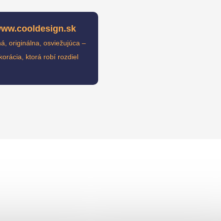
ww.cooldesign.sk
, originálna, osviežujúca –
korácia, ktorá robí rozdiel