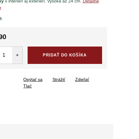
ny
v interiéri aj exteriéri. Vysoká až 24 cm.
Detailné
e
m
90
tková
PRIDAŤ DO KOŠÍKA
Opýtať sa
Strážiť
Zdieľať
Tlač