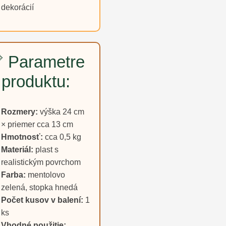
dekorácií
 Parametre
produktu:
Rozmery:
výška 24 cm
× priemer cca 13 cm
Hmotnosť:
cca 0,5 kg
Materiál:
plast s
realistickým povrchom
Farba:
mentolovo
zelená, stopka hnedá
Počet kusov v balení:
1
ks
Vhodné použitie: