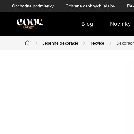
Prejsť
Obchodné podmienky
Ochrana osobných údajov
Rek
na
obsah
Blog
Novinky
Jesenné dekorácie
Tekvice
Dekoračná
Domov
B
o
č
n
ý
p