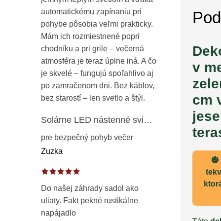
automatickému zapínaniu pri
Pod
pohybe pôsobia veľmi prakticky.
Mám ich rozmiestnené popri
Dek
chodníku a pri grile – večerná
atmosféra je teraz úplne iná. A čo
v m
je skvelé – fungujú spoľahlivo aj
zele
po zamračenom dni. Bez káblov,
cm 
bez starostí – len svetlo a štýl.
jes
Solárne LED nástenné svietidlo s pohybovým a súmrakovým senzorom – vonkajšie fasádne osvetlenie IP65
tera
pre bezpečný pohyb večer
Zuzka
🎃
tekv
ktor
Do našej záhrady sadol ako
uliaty. Fakt pekné rustikálne
napájadlo