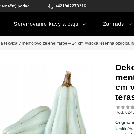
lamačný poriadok
Podmienky darčekových poukazov
+421902278216
Podm
Servírovanie kávy a čaju
Záhrada
 tekvica v mentolovo zelenej farbe – 24 cm vysoká jesenná ozdoba na 
Deko
ment
cm v
teras
Kód:
024
Origináln
kvalitnéh