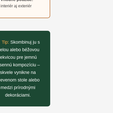
interiér aj exteriér

Tip:
Skombinuj ju s
ielou alebo béžovou
tekvicou pre jemnú
esennú kompozíciu –
skvele vynikne na
revenom stole alebo
medzi prírodnými
dekoráciami.