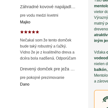
Táto
de
mentolo
Záhradné kovové napájadlo pre vtáky 8 cm / 104 cm – dekorácia z patinovanej ocele v prírodnej hrdzi
vietor 
pre vodu medzi kvetmi
Výrazný 
Majko
matný p
drevenom
atraktív
Nečakal som že tento domček
iným j
bude taký robustný a ťažký.
Vďaka
Vidno že je z kvalitného dreva a
vodeod
dcéra bola nadšená. Odporúčam
nielen d
Drevený domček pre ježa – záhradný úkryt z opaľovaného dreva s vodoodolnou strechou 50 cm
balkón,
Mentolo
pre pokojné prezimovanie
a zárov
Dano
