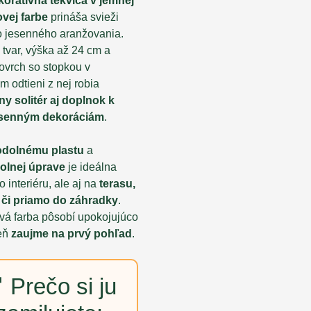
koratívna tekvica v jemnej
vej farbe
prináša svieži
do jesenného aranžovania.
tvar, výška až 24 cm a
ovrch so stopkou v
 odtieni z nej robia
ny solitér aj doplnok k
esenným dekoráciám
.
odolnému plastu
a
olnej úprave
je ideálna
o interiéru, ale aj na
terasu,
 či priamo do záhradky
.
vá farba pôsobí upokojujúco
eň
zaujme na prvý pohľad
.
 Prečo si ju