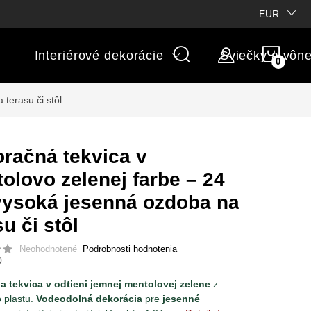
ienky súťaží
Michaelis GARDEN
Vlastné popisy produktov
EUR
NÁK
Interiérové dekorácie
Sviečky a vôn
KOŠÍ
terasu či stôl
račná tekvica v
olovo zelenej farbe – 24
ysoká jesenná ozdoba na
u či stôl
Neohodnotené
Podrobnosti hodnotenia
0
a tekvica v odtieni jemnej mentolovej zelene
z
o plastu.
Vodeodolná dekorácia
pre
jesenné