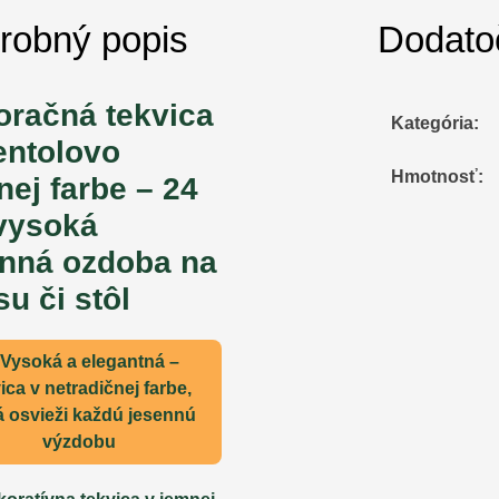
robný popis
Dodato
oračná tekvica
Kategória
:
entolovo
Hmotnosť
:
nej farbe – 24
vysoká
enná ozdoba na
su či stôl
 Vysoká a elegantná –
ica v netradičnej farbe,
á osvieži každú jesennú
výzdobu