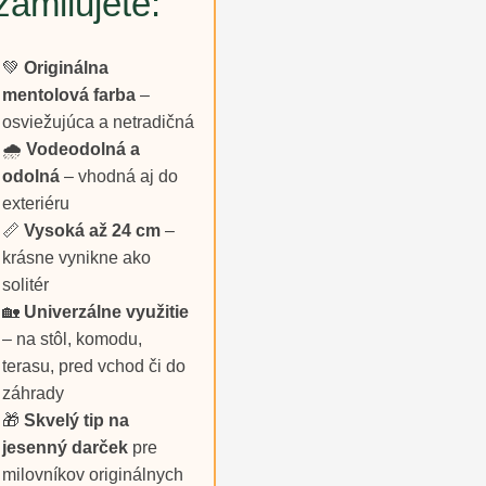
zamilujete:
💚
Originálna
mentolová farba
–
osviežujúca a netradičná
🌧️
Vodeodolná a
odolná
– vhodná aj do
exteriéru
📏
Vysoká až 24 cm
–
krásne vynikne ako
solitér
🏡
Univerzálne využitie
– na stôl, komodu,
terasu, pred vchod či do
záhrady
🎁
Skvelý tip na
jesenný darček
pre
milovníkov originálnych