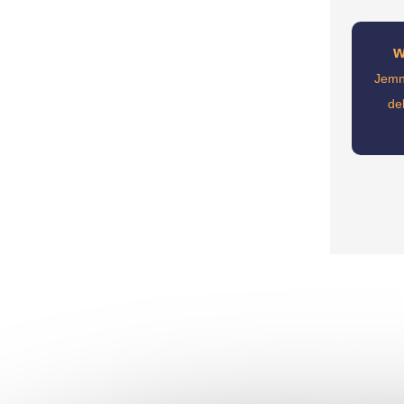
w
Jemná
de