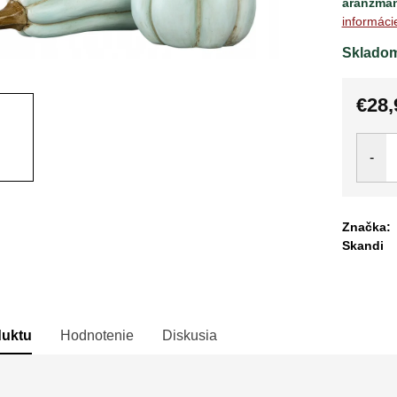
aranžmá
informáci
Sklado
€28,
Jedno
cena:
Značka:
Skandi
duktu
Hodnotenie
Diskusia