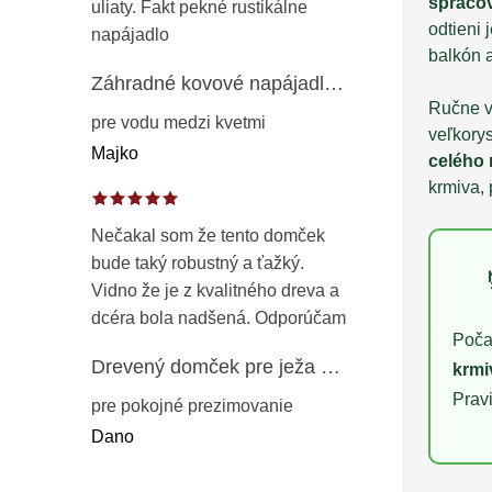
spraco
uliaty. Fakt pekné rustikálne
odtieni 
napájadlo
balkón 
Záhradné kovové napájadlo pre vtáky 8 cm / 104 cm – dekorácia z patinovanej ocele v prírodnej hrdzi
Ručne v
pre vodu medzi kvetmi
veľkory
Majko
celého 
krmiva,
Nečakal som že tento domček
bude taký robustný a ťažký.
Vidno že je z kvalitného dreva a
dcéra bola nadšená. Odporúčam
Poča
Drevený domček pre ježa – záhradný úkryt z opaľovaného dreva s vodoodolnou strechou 50 cm
krmi
Prav
pre pokojné prezimovanie
Dano