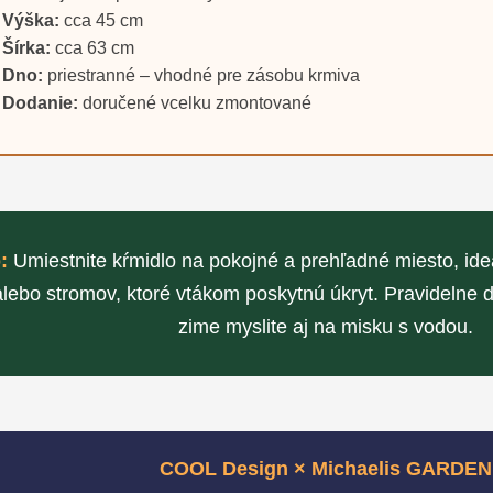
Výška:
cca 45 cm
Šírka:
cca 63 cm
Dno:
priestranné – vhodné pre zásobu krmiva
Dodanie:
doručené vcelku zmontované
:
Umiestnite kŕmidlo na pokojné a prehľadné miesto, ideá
alebo stromov, ktoré vtákom poskytnú úkryt. Pravidelne d
zime myslite aj na misku s vodou.
COOL Design × Michaelis GARDEN