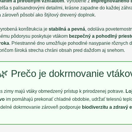
vaním a prírodným vzhľadom
. Vyrobené z
impregnovaného 
jelša s palisandrovými detailmi, krásne zapadne do každej záhra
a zároveň pôsobí ako štýlový drevený doplnok.
yrobená konštrukcia je
stabilná a pevná
, odoláva poveternos
sému pôdorysu poskytuje vtákom
bezpečný a pohodlný priest
roka
. Priestranné dno umožňuje pohodlné nasypanie rôznych 
 pričom široká strecha chráni obsah pred dažďom aj snehom.
🌿 Prečo je dokrmovanie vtákov
s zimy majú vtáky obmedzený prístup k prirodzenej potrave.
Lo
vo
im pomáhajú prekonať chladné obdobie, udržať telesnú teplo
idelné dokrmovanie zároveň podporuje
biodiverzitu a zdravý