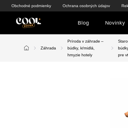
Prejsť
Obchodné podmienky
Ochrana osobných údajov
Rek
na
obsah
Blog
Novinky
Príroda v záhrade –
Staro
Záhrada
búdky, kŕmidlá,
búdky
Domov
hmyzie hotely
pre v
B
o
č
n
ý