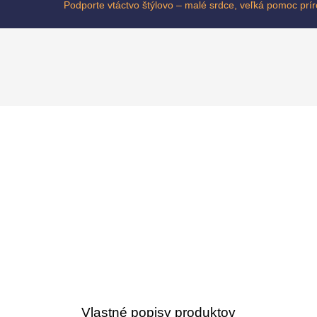
Podporte vtáctvo štýlovo – malé srdce, veľká pomoc prí
Vlastné popisy produktov