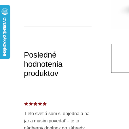
p
a
n
e
l
Posledné
hodnotenia
produktov
Tieto svetlá som si objednala na
jar a musím povedať – je to
nádherný doplnok do záhrady.