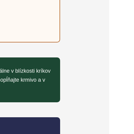
lne v blízkosti kríkov
opĺňajte krmivo a v