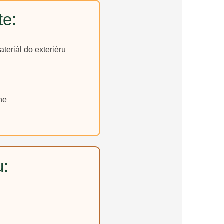
te:
teriál do exteriéru
ne
u: