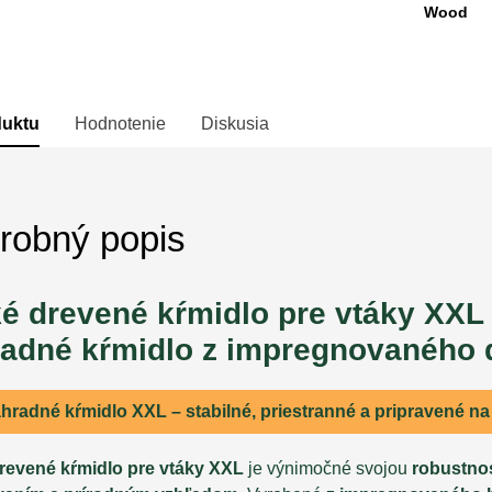
Wood
duktu
Hodnotenie
Diskusia
robný popis
é drevené kŕmidlo pre vtáky XXL
radné kŕmidlo z impregnovaného 
hradné kŕmidlo XXL – stabilné, priestranné a pripravené n
revené kŕmidlo pre vtáky XXL
je výnimočné svojou
robustno