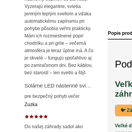
Vyzerajú elegantne, svietia
jemným teplým svetlom a vďaka
automatickému zapínaniu pri
pohybe pôsobia veľmi prakticky.
Popis pro
Mám ich rozmiestnené popri
chodníku a pri grile – večerná
atmosféra je teraz úplne iná. A čo
je skvelé – fungujú spoľahlivo aj
Pod
po zamračenom dni. Bez káblov,
bez starostí – len svetlo a štýl.
Veľk
Solárne LED nástenné svietidlo s pohybovým a súmrakovým senzorom – vonkajšie fasádne osvetlenie IP65
záh
pre bezpečný pohyb večer
Zuzka
🐦 Zá
Veľké d
Do našej záhrady sadol ako