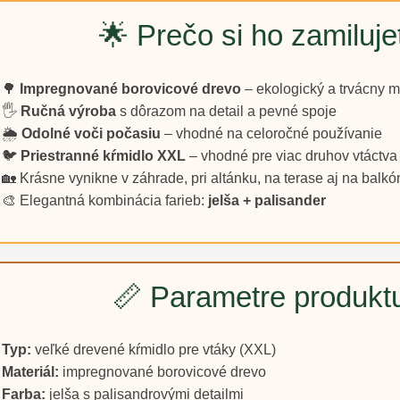
🌟 Prečo si ho zamiluje
🌳
Impregnované borovicové drevo
– ekologický a trvácny ma
🖐️
Ručná výroba
s dôrazom na detail a pevné spoje
🌦️
Odolné voči počasiu
– vhodné na celoročné používanie
🐦
Priestranné kŕmidlo XXL
– vhodné pre viac druhov vtáctva
🏡 Krásne vynikne v záhrade, pri altánku, na terase aj na balkó
🎨 Elegantná kombinácia farieb:
jelša + palisander
📏 Parametre produkt
Typ:
veľké drevené kŕmidlo pre vtáky (XXL)
Materiál:
impregnované borovicové drevo
Farba:
jelša s palisandrovými detailmi