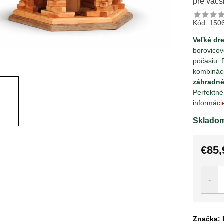
pre väčš
Kód:
150
Veľké dr
borovicov
počasiu. 
kombináci
záhradné
Perfektné
informáci
Sklado
€85,
Jedno
cena:
Značka: 