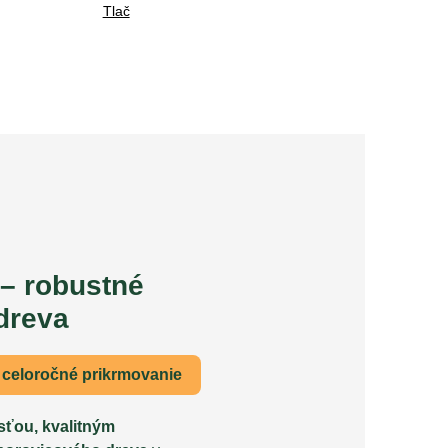
Tlač
 – robustné
dreva
a celoročné prikrmovanie
sťou, kvalitným