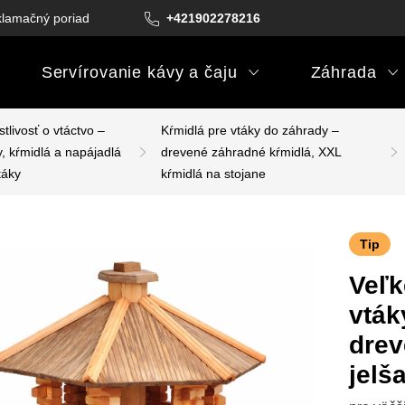
lamačný poriadok
Podmienky darčekových poukazov
+421902278216
Podm
Servírovanie kávy a čaju
Záhrada
stlivosť o vtáctvo –
Kŕmidlá pre vtáky do záhrady –
, kŕmidlá a napájadlá
drevené záhradné kŕmidlá, XXL
táky
kŕmidlá na stojane
Tip
Veľk
vták
drev
jelš