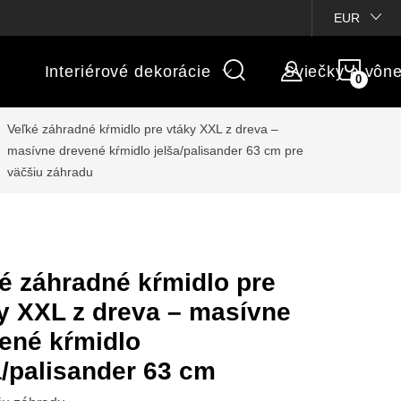
ienky súťaží
Michaelis GARDEN
Vlastné popisy produktov
EUR
NÁK
Interiérové dekorácie
Sviečky a vôn
KOŠÍ
Veľké záhradné kŕmidlo pre vtáky XXL z dreva –
masívne drevené kŕmidlo jelša/palisander 63 cm
pre
väčšiu záhradu
é záhradné kŕmidlo pre
y XXL z dreva – masívne
ené kŕmidlo
a/palisander 63 cm