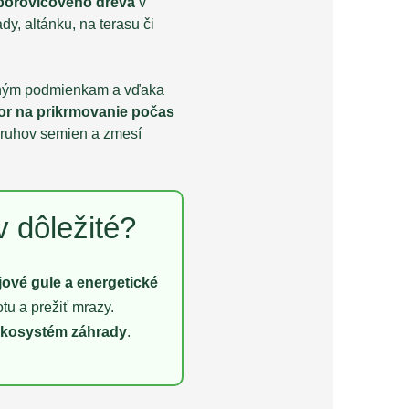
borovicového dreva
v
dy, altánku, na terasu či
tným podmienkam a vďaka
or na prikrmovanie počas
druhov semien a zmesí
 dôležité?
jové gule a energetické
tu a prežiť mrazy.
 ekosystém záhrady
.