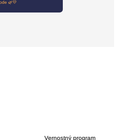
rode 🌿💛
Vernostný program