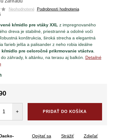
iu záhradu
Neohodnotené
Podrobnosti hodnotenia
6
evené kŕmidlo pre vtáky XXL
z impregnovaného
ého dreva je stabilné, priestranné a odolné voči
Robustná konštrukcia, široká strecha a elegantná
a farieb jelša a palisander z neho robia ideálne
 kŕmidlo pre celoročné prikrmovanie vtáctva
.
 do záhrady, k altánku, na terasu aj balkón.
Detailné
e
m
90
tková
PRIDAŤ DO KOŠÍKA
Dacko-
Opýtať sa
Strážiť
Zdieľať