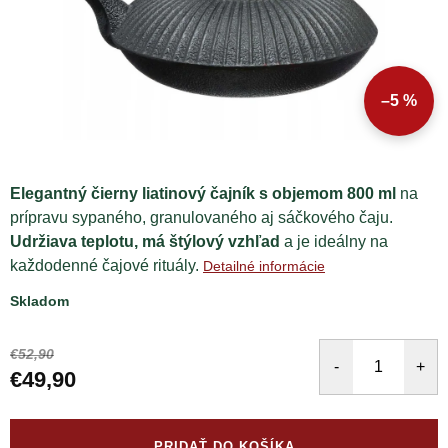
–5 %
Elegantný čierny liatinový čajník s objemom 800 ml
na
prípravu sypaného, granulovaného aj sáčkového čaju.
Udržiava teplotu, má štýlový vzhľad
a je ideálny na
každodenné čajové rituály.
Detailné informácie
Skladom
€52,90
€49,90
Jednotková
cena:
PRIDAŤ DO KOŠÍKA