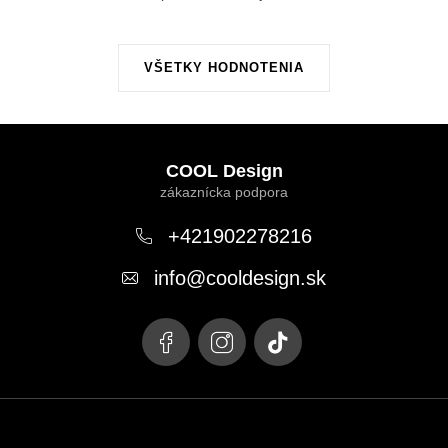
VŠETKY HODNOTENIA
Z
á
COOL Design
p
ä
+421902278216
t
info
@
cooldesign.sk
i
e