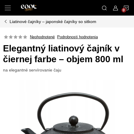
Prejsť
N
na
obsah
Liatinové čajníky – japonské čajníky so sitkom
K
Neohodnotené
Podrobnosti hodnotenia
Elegantný liatinový čajník v
čiernej farbe – objem 800 ml
na elegantné servírovanie čaju