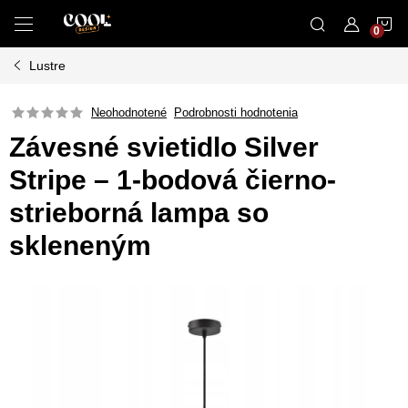
Prejsť
N
na
obsah
Lustre
K
Neohodnotené
Podrobnosti hodnotenia
Závesné svietidlo Silver
Stripe – 1-bodová čierno-
strieborná lampa so
skleneným