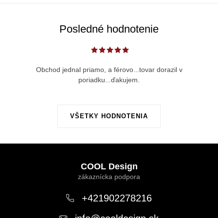
Posledné hodnotenie
Obchod jednal priamo, a férovo...tovar dorazil v
poriadku...ďakujem.
VŠETKY HODNOTENIA
Z
á
COOL Design
p
ä
+421902278216
t