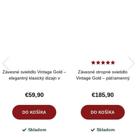
Závesné svietidlo Vintage Gold –
Závesné stropné svietidlo
elegantný klasický dizajn v
Vintage Gold – päťramenný
odtieni starej zlatej
dizajn s opálovým sklom
€59,90
€185,90
DO KOŠÍKA
DO KOŠÍKA
Skladom
Skladom