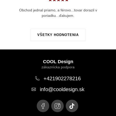
Obchod jednal priamo, a férovo...tovar dorazil v
poriadku...ďakujem.
VŠETKY HODNOTENIA
Z
á
COOL Design
p
ä
+421902278216
t
info
@
cooldesign.sk
i
e