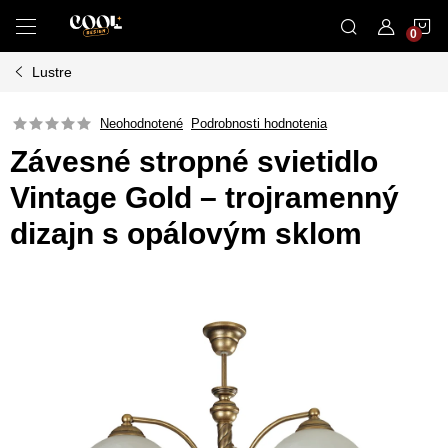
Prejsť
N
na
obsah
Lustre
K
Neohodnotené
Podrobnosti hodnotenia
Závesné stropné svietidlo
Vintage Gold – trojramenný
dizajn s opálovým sklom