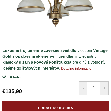
Luxusné trojramenné závesné svietidlo
v odtieni
Vintage
Gold
s
opálovými sklenenými tienidlami
. Elegantný
klasický dizajn
a
kovová konštrukcia
pre dlhú životnosť.
Ideálne do
štýlových interiérov
.
Detailné informácie
Skladom
€135,90
Jednotková
cena:
PRIDAŤ DO KOŠÍKA