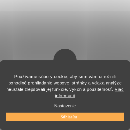
Používame súbory cookie, aby sme vám umožnili
pohodlné prehliadanie webovej stránky a vďaka analýze
neustále zlepšovali jej funkcie, výkon a použiteľnosť.
Viac
€69,90
informácií
Jednotková
Skladom
cena:
Nastavenie
PRIDAŤ DO KOŠÍKA
Súhlasím
Elegantné sklenené hodiny s kvetinovým vzorom
z