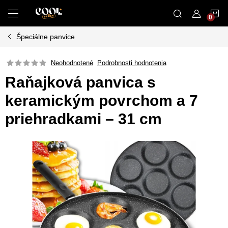
Prejsť
N
na
obsah
Špeciálne panvice
K
Neohodnotené
Podrobnosti hodnotenia
Raňajková panvica s
keramickým povrchom a 7
priehradkami – 31 cm