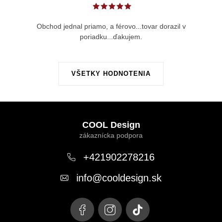
Obchod jednal priamo, a férovo...tovar dorazil v
poriadku...ďakujem.
VŠETKY HODNOTENIA
Z
á
COOL Design
p
ä
+421902278216
t
info
@
cooldesign.sk
i
e