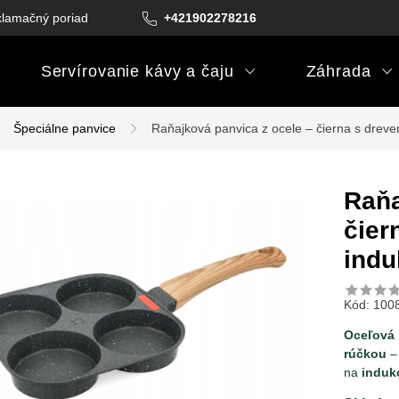
lamačný poriadok
Podmienky darčekových poukazov
+421902278216
Podm
Servírovanie kávy a čaju
Záhrada
Špeciálne panvice
Raňajková panvica z ocele – čierna s dreve
Raňa
čier
indu
Kód:
100
Oceľová 
rúčkou
– 
na
induk