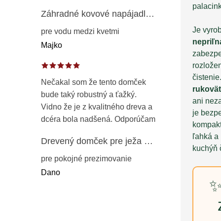
palacin
Záhradné kovové napájadlo pre vtáky 8 cm / 104 cm – dekorácia z patinovanej ocele v prírodnej hrdzi
Je vyro
pre vodu medzi kvetmi
nepriľ
Majko
zabezpe
rozlože
čisteni
Nečakal som že tento domček
rukovä
bude taký robustný a ťažký.
ani nez
Vidno že je z kvalitného dreva a
je bezp
dcéra bola nadšená. Odporúčam
kompakt
ľahká a
Drevený domček pre ježa – záhradný úkryt z opaľovaného dreva s vodoodolnou strechou 50 cm
kuchýň č
pre pokojné prezimovanie
Dano
✨