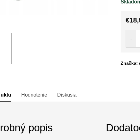
Sklado
€18,
Jedno
cena:
Značka: 
duktu
Hodnotenie
Diskusia
robný popis
Dodato