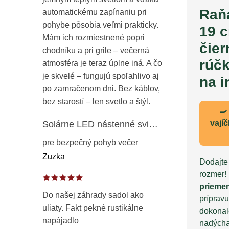
Raň
automatickému zapínaniu pri
pohybe pôsobia veľmi prakticky.
19 c
Mám ich rozmiestnené popri
čier
chodníku a pri grile – večerná
rúčk
atmosféra je teraz úplne iná. A čo
je skvelé – fungujú spoľahlivo aj
na i
po zamračenom dni. Bez káblov,
bez starostí – len svetlo a štýl.
🍳
vají
Solárne LED nástenné svietidlo s pohybovým a súmrakovým senzorom – vonkajšie fasádne osvetlenie IP65
pre bezpečný pohyb večer
Zuzka
Dodajte
rozmer!
prieme
Do našej záhrady sadol ako
prípravu
uliaty. Fakt pekné rustikálne
dokonal
napájadlo
nadýcha