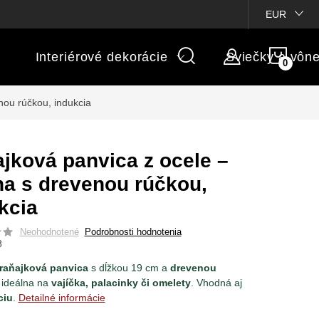
ienky súťaží
Michaelis GARDEN
Vlastné popisy produktov
EUR
NÁK
Interiérové dekorácie
Sviečky a vôn
KOŠÍ
nou rúčkou, indukcia
jková panvica z ocele –
na s drevenou rúčkou,
kcia
Neohodnotené
Podrobnosti hodnotenia
8
raňajková panvica
s dĺžkou 19 cm a
drevenou
ideálna na
vajíčka, palacinky či omelety
. Vhodná aj
ciu
.
Detailné informácie