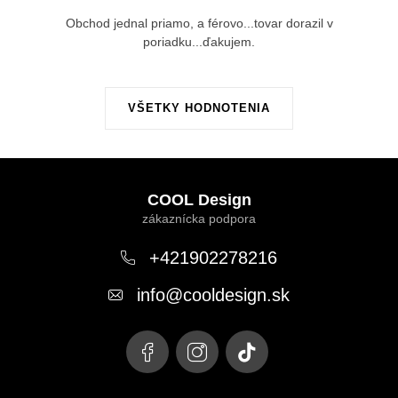
Obchod jednal priamo, a férovo...tovar dorazil v
poriadku...ďakujem.
VŠETKY HODNOTENIA
Z
á
COOL Design
p
ä
+421902278216
t
info
@
cooldesign.sk
i
e