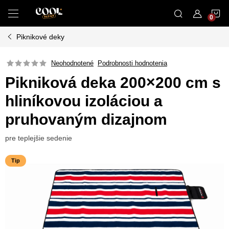
Prejsť
N
na
obsah
Piknikové deky
K
Neohodnotené
Podrobnosti hodnotenia
Pikniková deka 200×200 cm s
hliníkovou izoláciou a
pruhovaným dizajnom
pre teplejšie sedenie
Tip