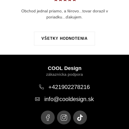
Obchod jednal priamo, a férovo...tovar dorazil v
poriadku...ďakujem.
VŠETKY HODNOTENIA
Z
á
COOL Design
p
ä
+421902278216
t
info
@
cooldesign.sk
i
e