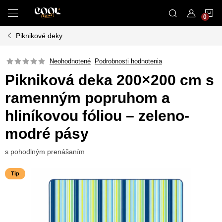
Prejsť
N
na
obsah
Piknikové deky
K
Neohodnotené
Podrobnosti hodnotenia
Pikniková deka 200×200 cm s
ramenným popruhom a
hliníkovou fóliou – zeleno-
modré pásy
s pohodlným prenášaním
Tip