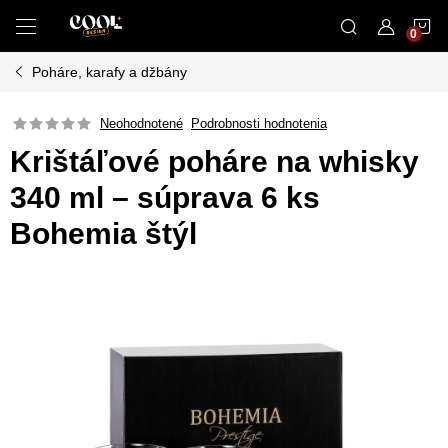
Prejsť
N
na
obsah
Poháre, karafy a džbány
K
Neohodnotené
Podrobnosti hodnotenia
Krištáľové poháre na whisky
340 ml – súprava 6 ks
Bohemia štýl