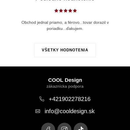
Obchod jednal priamo, a férovo...tovar dorazil v
poriadku...ďakujem.
VŠETKY HODNOTENIA
Z
á
COOL Design
p
ä
+421902278216
t
info
@
cooldesign.sk
i
e