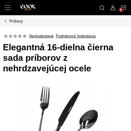
Prejsť
N
na
obsah
Príbory
K
Neohodnotené
Podrobnosti hodnotenia
Elegantná 16-dielna čierna
sada príborov z
nehrdzavejúcej ocele