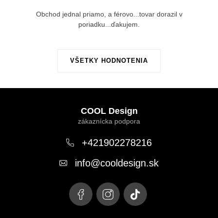
Obchod jednal priamo, a férovo...tovar dorazil v
poriadku...ďakujem.
VŠETKY HODNOTENIA
Z
á
COOL Design
p
ä
+421902278216
t
info
@
cooldesign.sk
i
e