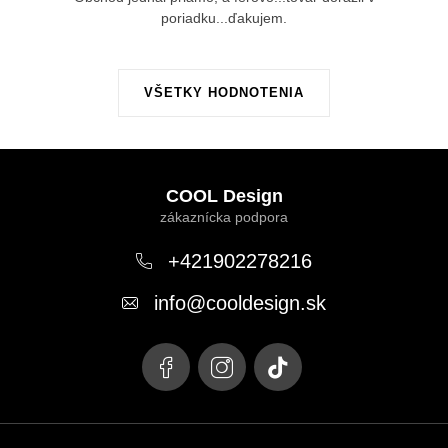
poriadku...ďakujem.
VŠETKY HODNOTENIA
Z
á
COOL Design
p
ä
+421902278216
t
info
@
cooldesign.sk
i
e