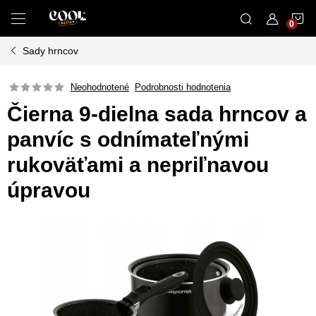
Prejsť
N
na
obsah
Sady hrncov
K
Neohodnotené
Podrobnosti hodnotenia
Čierna 9-dielna sada hrncov a
panvíc s odnímateľnými
rukoväťami a nepriľnavou
úpravou